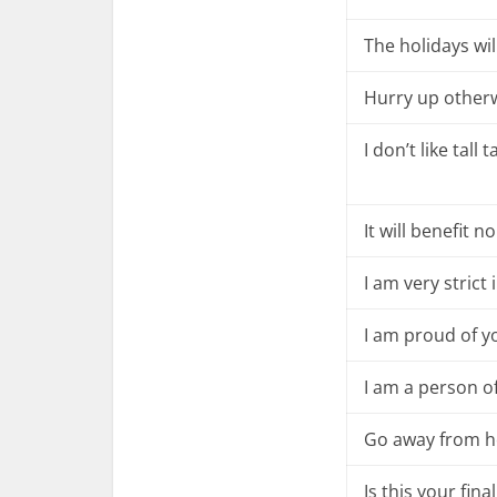
The holidays wil
Hurry up otherwi
I don’t like tall t
It will benefit n
I am very strict 
I am proud of y
I am a person o
Go away from h
Is this your fina