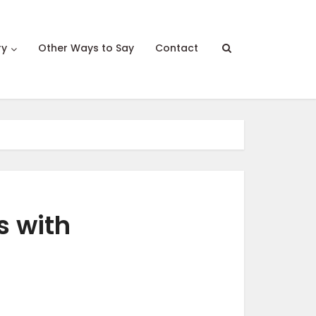
ry
Other Ways to Say
Contact
s with