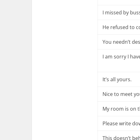
I missed by bus
He refused to c
You needn’t des
I am sorry I have
It’s all yours.
Nice to meet yo
My room is on t
Please write do
This doesn’t be