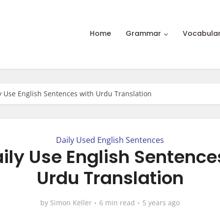
Home
Grammar
Vocabula
y Use English Sentences with Urdu Translation
Daily Used English Sentences
aily Use English Sentence
Urdu Translation
by
Simon Keller
6 min read
5 years ago