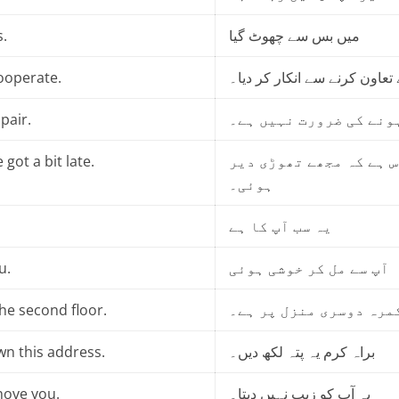
s.
میں بس سے چھوٹ گیا
ooperate.
تعاون کرنے سے انکار کر دیا۔
pair.
ونے کی ضرورت نہیں ہے۔
 got a bit late.
 ہے کہ مجھے تھوڑی دیر
ہوئی۔
یہ سب آپ کا ہے
u.
آپ سے مل کر خوشی ہوئی
he second floor.
مرہ دوسری منزل پر ہے۔
wn this address.
براہ کرم یہ پتہ لکھ دیں۔
hove you.
یہ آپ کو زیب نہیں دیتا۔