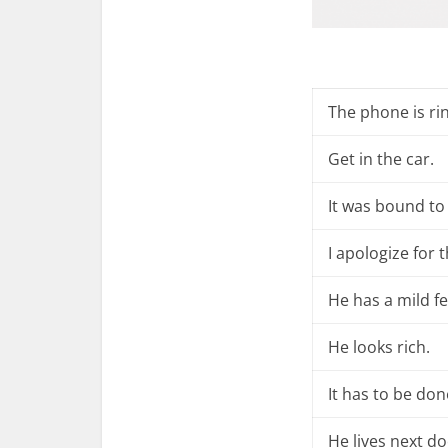
The phone is ri
Get in the car.
It was bound to
I apologize for 
He has a mild fe
He looks rich.
It has to be don
He lives next d