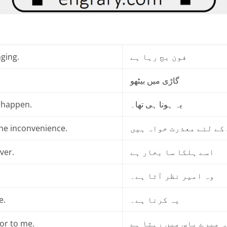
nging.
فون بج رہا ہے
گاڑی میں بیٹھو
 happen.
یہ ہونا ہی تھا۔
the inconvenience.
کے لئے معذرت خواہ ہیں
ver.
اسے ہلکا سا بخار ہے
وہ امیر نظر آتا ہے۔
e.
یہ کرنا ہے۔
oor to me.
 میرے پاس میں رہتا ہے