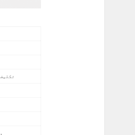
تکلیف 
وہ