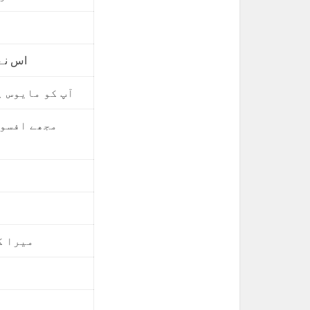
اس نے 
آپ کو مایوس ہ
مجھے افسوس
میرا ک