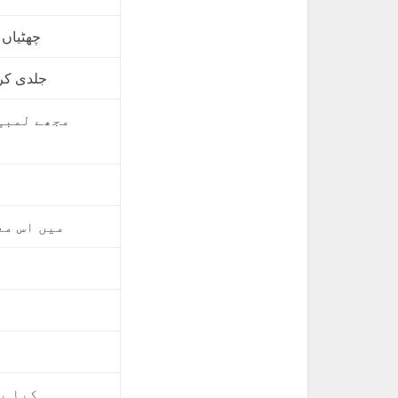
چھٹیاں 10 مئی سے شروع ہوں گی
جلدی کر
مجھے لمبی
میں اس مع
کیا ی