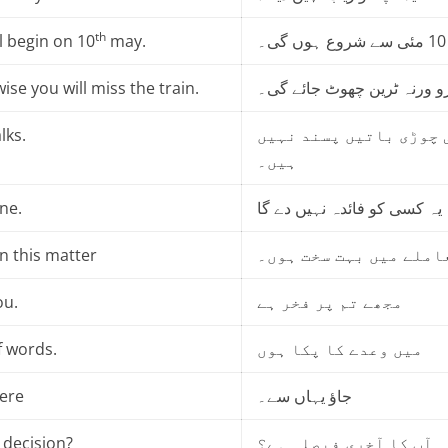
th
l begin on 10
may.
۔
se you will miss the train.
و ورنہ ٹرین چھوٹ جائے گی۔
alks.
 چوڑی باتیں پسند نہیں
ہیں۔
one.
یہ کسی کو فائدہ نہیں دے گا
in this matter
املے میں بہت سخت ہوں۔
ou.
مجھے تم پر فخر ہے
f words.
میں وعدے کا پکا ہوں
ere
جاؤ یہاں سے۔
l decision?
ہ آپ کا آخری فیصلہ ہے؟