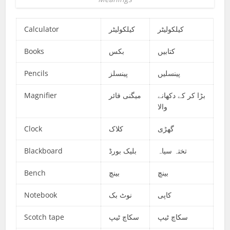
Calculator
کیلکولیٹر
کیلکولیٹر
Books
بکس
کتابیں
Pencils
پینسلز
پینسلیں
Magnifier
میگنی فائر
بڑا کر کے دکھانے
والا
Clock
کلاک
گھڑی
Blackboard
بلیک بورڈ
تختہ سیاہ
Bench
بینچ
بینچ
Notebook
نوٹ بک
کاپی
Scotch tape
سکاچ ٹیپ
سکاچ ٹیپ