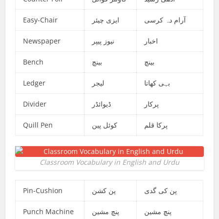
Easy-Chair
ایزی چیئر
آرام دہ کرسی
Newspaper
نیوز پیپر
اخبار
Bench
بینچ
بینچ
Ledger
لیجر
بہی کھاتا
Divider
ڈیوائڈر
پرکار
Quill Pen
کوئل پین
پرکا قلم
Classroom Vocabulary in English and Urdu
Pin-Cushion
پن کشن
پن کی گدی
Punch Machine
پنچ مشین
پنچ مشین