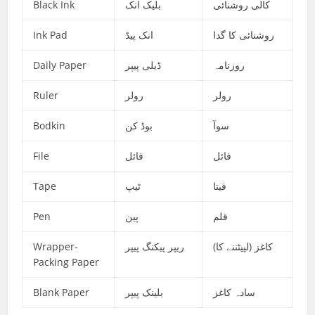
Black Ink
بلیک انک
کالی روشنائی
Ink Pad
انک پیڈ
روشنائی کا گدا
Daily Paper
ڈیلی پیپر
روزنامہ
Ruler
رولر
رولر
Bodkin
بوڈ کن
سوآ
File
فائل
فائل
Tape
ٹیپ
فیتا
Pen
پین
قلم
Wrapper-
ریپر پیکنگ پیپر
کاغز (لپیٹننے کا)
Packing Paper
Blank Paper
بلینک پیپر
سادہ کاغز