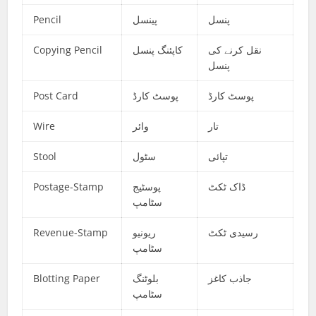
Pencil
پینسل
پنسل
Copying Pencil
کاپئنگ پنسل
نقل کرنے کی
پنسل
Post Card
پوسٹ کارڈ
پوسٹ کارڈ
Wire
وائر
تار
Stool
سٹول
تپائی
Postage-Stamp
پوسٹیج
ڈاک ٹکٹ
سٹامپ
Revenue-Stamp
ریونیو
رسیدی ٹکٹ
سٹامپ
Blotting Paper
بلوٹنگ
جاذب کاغز
سٹامپ