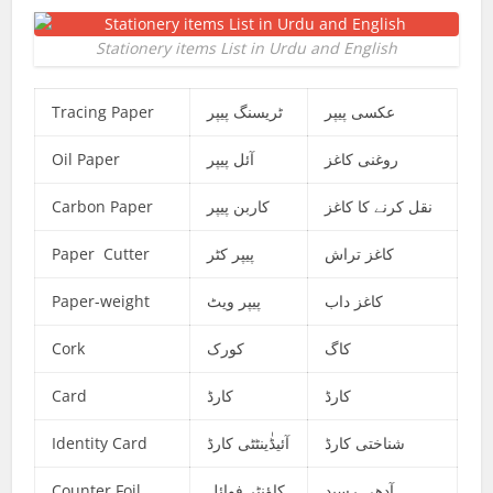
Stationery items List in Urdu and English
Tracing Paper
ٹریسنگ پیپر
عکسی پیپر
Oil Paper
آئل پیپر
روغنی کاغز
Carbon Paper
کاربن پیپر
نقل کرنے کا کاغز
Paper Cutter
پیپر کٹر
کاغز تراش
Paper-weight
پیپر ویٹ
کاغز داب
Cork
کورک
کاگ
Card
کارڈ
کارڈ
Identity Card
آئیڈٰینٹٹی کارڈ
شناختی کارڈ
Counter Foil
کاؤنٹر فوائل
آدھی رسید