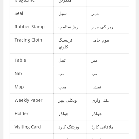
Seal
سیل
مہر
Rubber Stamp
ربڑ سٹامپ
ربر کی مہر
Tracing Cloth
ٹریسنگ
موم جامہ
کلوتھ
Table
ٹیبل
میز
Nib
نب
نب
Map
میپ
نقشہ
Weekly Paper
ویکلی پیپر
ہفتہ واری
Holder
ھولڈر
ھولڈر
Visiting Card
وزیٹنگ کارڈ
ملاقاتی کارڈ