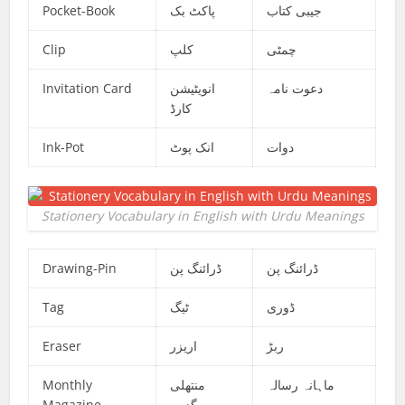
Pocket-Book
پاکٹ بک
جیبی کتاب
Clip
کلپ
چمٹی
Invitation Card
انویٹیشن
دعوت نامہ
کارڈ
Ink-Pot
انک پوٹ
دوات
Stationery Vocabulary in English with Urdu Meanings
Drawing-Pin
ڈرائنگ پن
ڈرائنگ پن
Tag
ٹیگ
ڈوری
Eraser
اریزر
ربڑ
Monthly
منتھلی
ماہانہ رسالہ
Magazine
میگزین