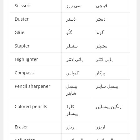
Scissors
سی زرز
قینچی
Duster
ڈسٹر
ڈسٹر
Glue
گلُو
گوند
Stapler
سٹیپلر
سٹیپلر
Highlighter
ہائی لائٹر
ہائی لائٹر
Compass
کمپاس
پرکار
Pencil sharpener
پینسل
پینسل شاپنر
شاپنر
Colored pencils
کلرڈ
رنگین پینسلیں
پینسلز
Eraser
اریزر
اریزر