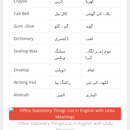
Crayon
کرین
کھریا
Call Bell
کال بیل
بلانے کی گھنٹی
Gum ,Glue
گم ، گلو
گوند
Dictionary
ڈکشنری
لغت
Sealing-Wax
سیلنگ
موم (مہر لگانے
کی)
ویکس
Envelop
انویلپ
لفافہ
Writing Pad
رائٹنگ پیڈ
لکھنے کی پٹی
Almirah
المیرہ
الماری
Office Stationery Things List in English with Urdu
Meanings