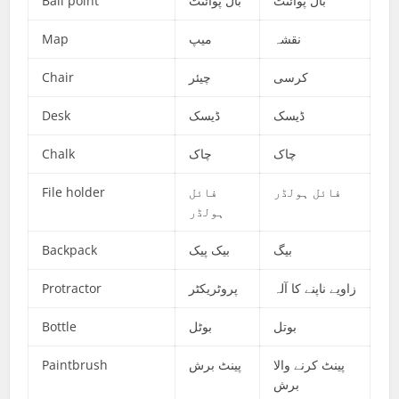
Ball point
بال پوائنٹ
بال پوائنٹ
Map
میپ
نقشہ
Chair
چیئر
کرسی
Desk
ڈیسک
ڈیسک
Chalk
چاک
چاک
File holder
فائل
فائل ہولڈر
ہولڈر
Backpack
بیک پیک
بیگ
Protractor
پروٹریکٹر
زاویے ناپنے کا آلہ
Bottle
بوٹل
بوتل
Paintbrush
پینٹ برش
پینٹ کرنے والا
برش