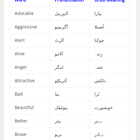
Adorable
اَڈوریبل
پیارا
Aggressive
اَگریسِو
غُصیلا
Alert
اَلرٹ
چوکنا
Alive
اَلائیو
زِندہ
Anger
اینگر
غصہ
Attractive
اَٹریکٹِو
دلکش
Bad
بیڈ
بُرا
Beautiful
بِیوٹیفُل
خوبصورت
Better
بیٹر
بہتر
Brave
بریو
بہادر