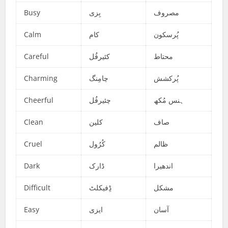
Busy
بِزی
مصروف
Calm
کام
پُرسکون
Careful
کئیرفُل
محتاط
Charming
چامِنگ
پُرکشش
Cheerful
چئیرفُل
ہنس مُکھ
Clean
کلین
صاف
Cruel
کُرُول
ظالم
Dark
ڈارک
اندھیرا
Difficult
ڈِفیکلٹ
مشکل
Easy
ایزی
آسان