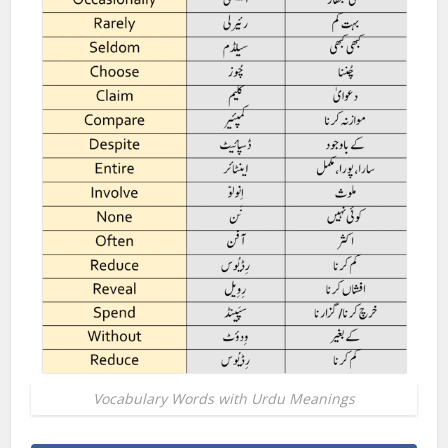
Vocabulary Words with Urdu Meanings