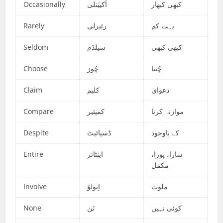
Occasionally
اَکییَنلی
کبھی کبھار
Rarely
رئیرلی
بہت کم
Seldom
سیلڈم
کبھی کبھی
Choose
چُوز
چُننا
Claim
کلیم
دعوایٰ
Compare
کمپئیر
موازنہ کرنا
Despite
ڈسپائیٹ
کے باوجود
Entire
اینٹائر
سارا، پورا،
مکمل
Involve
اِنولوّ
ملوث
None
نَن
کوئی نہیں