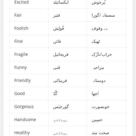
Excited
ایکسائیٹد
پُرجوش
Fair
فئیر
منصفانہ/گورا
Foolish
فُولِش
بے وقوف
Fine
فائن
ٹھیک
Fragile
فریجائیل
خراب/نازُک
Funny
فَنی
مزاحیہ
Friendly
فرینڈلی
دوستانہ
Good
گُڈ
اچھا
Gorgeous
گورجیَس
خوبصورت
Handsome
ہینڈسَم
حسِین
Healthy
ہیلتھی
صحت مند