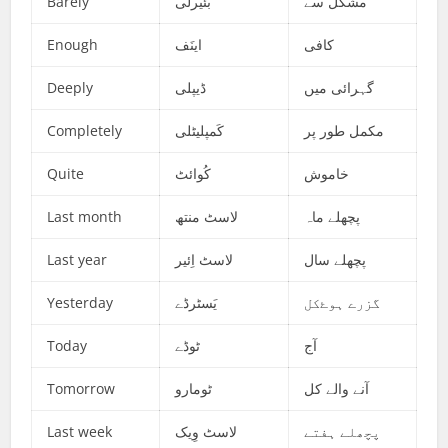
Barely
بئیرلی
مشکل سے
Enough
اینَف
کافی
Deeply
ڈیپلی
گہرائی میں
Completely
کَمپلیٹلی
مکمل طور پر
Quite
کُوائٹ
خاموش
Last month
لاسٹ منتھ
پچھلے ماہ
Last year
لاسٹ اِئیر
پچھلے سال
Yesterday
یَسٹرڈے
گزرے ہوۓکل
Today
ٹوڈے
آج
Tomorrow
ٹومارو
آنے والے کل
Last week
لاسٹ وِیک
پچھلے ہفتے