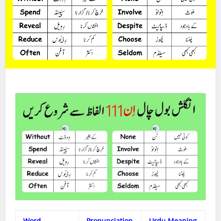
Word
Pronunciation
Urdu Meaning