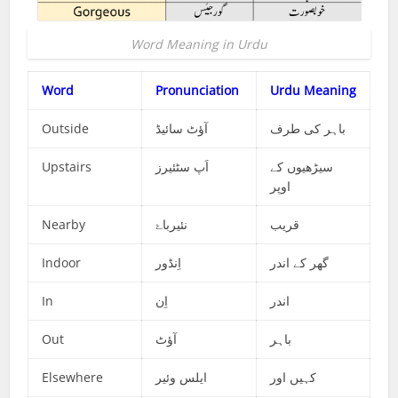
Word Meaning in Urdu
Word
Pronunciation
Urdu Meaning
Outside
آؤٹ سائیڈ
باہر کی طرف
Upstairs
اَپ سٹئیرز
سیڑھیوں کے
اوپر
Nearby
نئیرباۓ
قریب
Indoor
اِنڈور
گھر کے اندر
In
اِن
اندر
Out
آؤٹ
باہر
Elsewhere
ایلس وئیر
کہیں اور