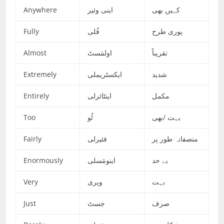
Anywhere
اینی وئیر
کہیں بھی
Fully
فُلی
پوری طرح
Almost
اولمَسٹ
تقریباً
Extremely
ایکسٹریملی
شدید
Entirely
اینٹائرلی
مکمل
Too
ٹُو
بہت /بھی
Fairly
فئیرلی
منصفانہ طور پر
Enormously
اینومَسلی
بے حد
Very
ویری
بہت
Just
جسٹ
صرف