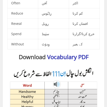
Often
آفن
اکثر
Reduce
رِڈیُوس
کم کرنا
Reveal
رِوِیل
افشاں کرنا
Spend
سپَینڈ
خرچ کرنا/گزارنا
Without
وِدؤٹ
کے بغیر
Download
Vocabulary PDF