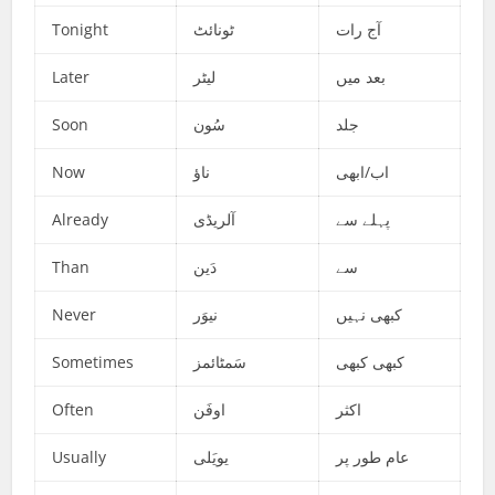
Tonight
ٹونائٹ
آج رات
Later
لیٹر
بعد میں
Soon
سُون
جلد
Now
ناؤ
اب/ابھی
Already
آلریڈی
پہلے سے
Than
دَین
سے
Never
نیوَر
کبھی نہیں
Sometimes
سَمٹائمز
کبھی کبھی
Often
اوفَن
اکثر
Usually
یویَلی
عام طور پر