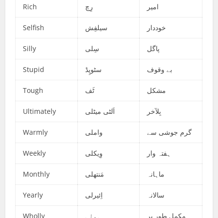
Rich
رِچ
امیر
Selfish
سیلفِش
خوددار
Silly
سِلی
پاگل
Stupid
سٹوپِڈ
بے وقوف
Tough
ٹَف
مشکل
Ultimately
اَلٹی میٹلی
بِلآخر
Warmly
واملی
گرم جوشی سے
Weekly
وِیکلی
ہفتہ وار
Monthly
مَنتھلی
ماہانہ
Yearly
اِئیرلی
سالانہ
Wholly
ہولی
مکمل طور پر