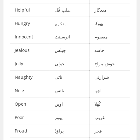
Helpful
ہیلپ فُل
مددگار
Hungry
ہنگری
بھوکا
Innocent
اِنوسینٹ
معصوم
Jealous
جیلَس
حاسد
Jolly
جولی
خوش مزاج
Naughty
ناٹی
شرارتی
Nice
نائس
اچھا
Open
اوپن
کُھلا
Poor
پوور
غریب
Proud
پراؤڈ
فخر