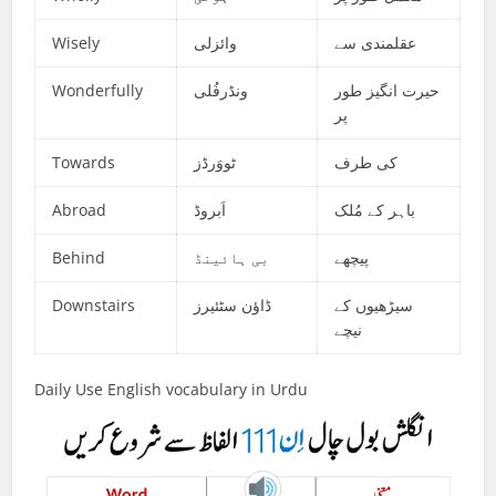
Wisely
وائزلی
عقلمندی سے
Wonderfully
ونڈرفُلی
حیرت انگیز طور
پر
Towards
ٹووَرڈز
کی طرف
Abroad
اَبروڈ
باہر کے مُلک
Behind
بی ہائینڈ
پیچھے
Downstairs
ڈاؤن سٹئیرز
سیڑھیوں کے
نیچے
Daily Use English vocabulary in Urdu