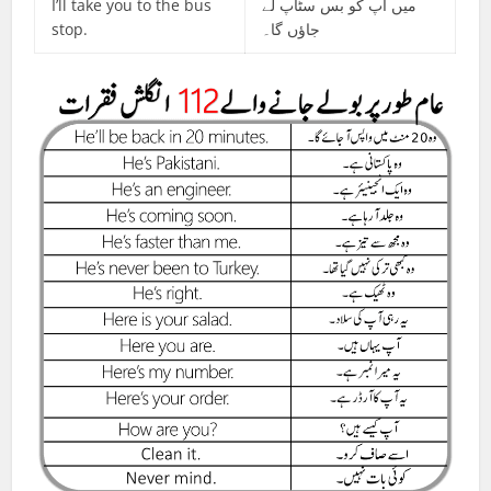
I’ll take you to the bus
میں آپ کو بس سٹاپ لے
stop.
جاؤں گا۔