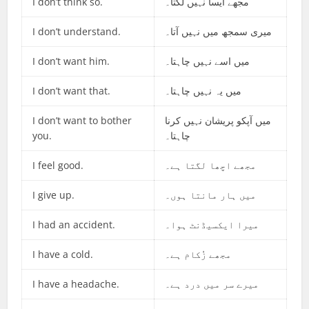
I don’t think so.
مجھے ایسا نہیں لگتا۔
I don’t understand.
میری سمجھ میں نہیں آتا۔
I don’t want him.
میں اسے نہیں چاہتا۔
I don’t want that.
میں یہ نہیں چاہتا۔
I don’t want to bother
میں آپکو پریشان نہیں کرنا
you.
چاہتا۔
I feel good.
مجھے اچھا لگتا ہے۔
I give up.
میں ہار مانتا ہوں۔
I had an accident.
میرا ایکسیڈنٹ ہوا۔
I have a cold.
مجھے زُکام ہے۔
I have a headache.
میرے سر میں درد ہے۔