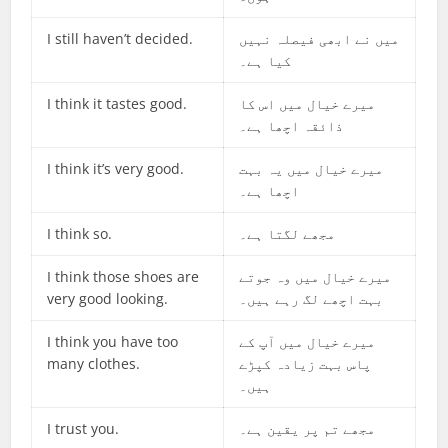
I still haven’t decided.
میں نے ابھی فیصلہ نہیں
کیا ہے۔
I think it tastes good.
میرے خیال میں اس کا
ذائقہ اچھا ہے۔
I think it’s very good.
میرے خیال میں یہ بہت
اچھا ہے۔
I think so.
مجھے لگتا ہے۔
I think those shoes are
میرے خیال میں وہ جوتے
very good looking.
بہت اچھے لگ رہے ہیں۔
I think you have too
میرے خیال میں آپ کے
many clothes.
پاس بہت زیادہ کپڑے
ہیں۔
I trust you.
مجھے تم پر یقین ہے۔