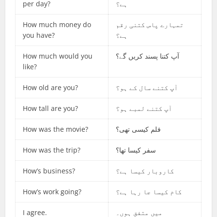
per day?
ہے؟
How much money do
تمہارے پاس کتنی رقم
you have?
ہے؟
How much would you
آپ کتنا پسند کریں گے؟
like?
How old are you?
آپ کتنے سال کے ہو؟
How tall are you?
آپ کتنے لمبے ہو؟
How was the movie?
فلم کیسی تھی؟
How was the trip?
سفر کیسا تھا؟
How’s business?
کاروبار کیسا ہے؟
How’s work going?
کام کیسا جا رہا ہے؟
I agree.
میں متفق ہوں۔