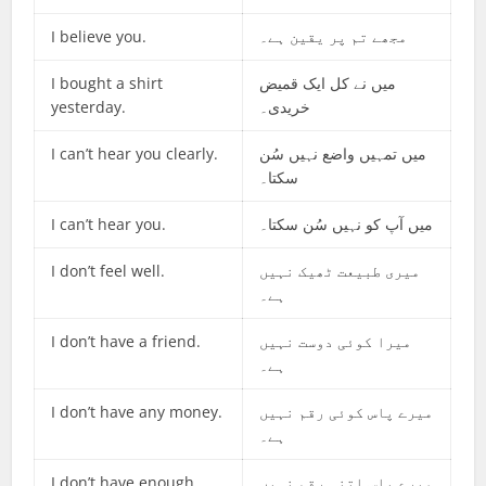
I believe you.
مجھے تم پر یقین ہے۔
I bought a shirt
میں نے کل ایک قمیض
yesterday.
خریدی۔
I can’t hear you clearly.
میں تمہیں واضع نہیں سُن
سکتا۔
I can’t hear you.
میں آپ کو نہیں سُن سکتا۔
I don’t feel well.
میری طبیعت ٹھیک نہیں
ہے۔
I don’t have a friend.
میرا کوئی دوست نہیں
ہے۔
I don’t have any money.
میرے پاس کوئی رقم نہیں
ہے۔
I don’t have enough
میرے پاس اتنی رقم نہیں