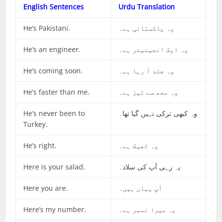
English Sentences
Urdu Translation
He’s Pakistani.
وہ پاکستانی ہے۔
He’s an engineer.
وہ ایک انجینیئر ہے۔
He’s coming soon.
وہ جلد آ رہا ہے۔
He’s faster than me.
وہ مجھ سے تیز ہے۔
He’s never been to
وہ کبھی ترکی نہیں گیا تھا۔
Turkey.
He’s right.
وہ ٹھیک ہے۔
Here is your salad.
یہ رہی آپ کی سلاد۔
Here you are.
آپ یہاں ہیں۔
Here’s my number.
یہ میرا نمبر ہے۔