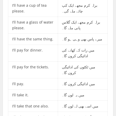
I’ll have a cup of tea
براہ کرم مجھے ایک کپ
please.
چائے ملے گی۔
I’ll have a glass of water
براہ کرم مجھے ایک گلاس
please.
پانی ملے گا۔
I’ll have the same thing.
میرے پاس بھی وہی ہو گا۔
I’ll pay for dinner.
میں رات کے کھانے کی
ادائیگی کروں گا۔
I’ll pay for the tickets.
میں ٹکٹوں کی ادائیگی
کروں گا۔
I’ll pay.
میں ادائیگی کروں گا۔
I’ll take it.
میں یہ لوں گا۔
I’ll take that one also.
میں اسے بھی لے لوں گا۔