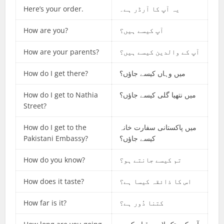
Here’s your order.
یہ آپ کا آرڈر ہے۔
How are you?
آپ کیسے ہیں؟
How are your parents?
آپ کے والدین کیسے ہیں؟
How do I get there?
میں وہاں کیسے جاؤں؟
How do I get to Nathia
میں نتھیا گلی کیسے جاؤں؟
Street?
How do I get to the
میں پاکستانی سفارت خانہ
Pakistani Embassy?
کیسے جاؤں؟
How do you know?
تم کیسے جانتے ہو؟
How does it taste?
اس کا ذائقہ کیسا ہے؟
How far is it?
کتنا دُور ہے؟