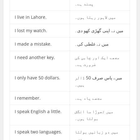
پسند ہے۔
I live in Lahore.
میں لاہور رہتا ہوں۔
I lost my watch.
میں نے اپنی گھڑی کھو دی۔
I made a mistake.
میں نے غلطی کی۔
I need another key.
مجھے ایک اور چابی کی
ضرورت ہے۔
I only have 50 dollars.
میرے پاس صرف 50 ڈالر
ہیں۔
I remember.
مجھے یاد ہے۔
I speak English a little.
میں تھوڑا سا انگش
بولتا ہوں۔
I speak two languages.
میں دو زبانیں بولتا
ہوں۔