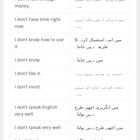
money.
ہے۔
I don’t have time right
میرے پاس ابھی وقت نہیں
now.
ہے۔
I don’t know how to use
میں اسے استعمال کرنے کا
it.
طریقہ نہیں جانتا۔
I don’t know.
میں نہیں جانتا۔
I don’t like it.
مجھے یہ پسند نہیں ہے۔
I don’t mind.
مجھے کوئی اعتراض نہیں
ہے۔
I don’t speak English
میں انگریزی اچھی طرح
very well.
نہیں بولتا۔
I don’t speak very well.
میں اچھی طرح نہیں بولتا۔