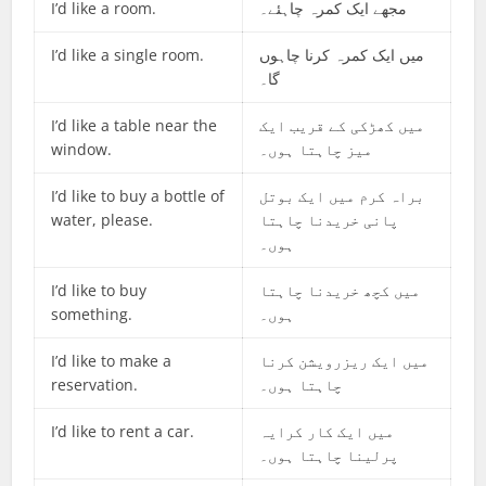
I’d like a room.
مجھے ایک کمرہ چاہئے۔
I’d like a single room.
میں ایک کمرہ کرنا چاہوں
گا۔
I’d like a table near the
میں کھڑکی کے قریب ایک
window.
میز چاہتا ہوں۔
I’d like to buy a bottle of
براہ کرم میں ایک بوتل
water, please.
پانی خریدنا چاہتا
ہوں۔
I’d like to buy
میں کچھ خریدنا چاہتا
something.
ہوں۔
I’d like to make a
میں ایک ریزرویشن کرنا
reservation.
چاہتا ہوں۔
I’d like to rent a car.
میں ایک کار کرایہ
پرلینا چاہتا ہوں۔