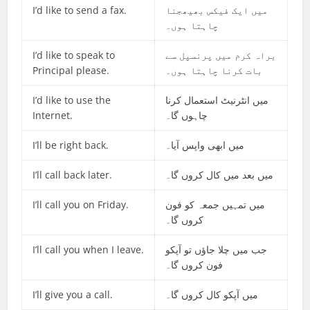
I’d like to send a fax.
میں ایک فیکس بھیھجنا
چاہتا ہوں۔
I’d like to speak to
براہ کرم میں پرنسپل سے
Principal please.
بات کرنا چاہتا ہوں۔
I’d like to use the
میں انٹرنیٹ استعمال کرنا
Internet.
چاہوں گا۔
I’ll be right back.
میں ابھی واپس آیا۔
I’ll call back later.
میں بعد میں کال کروں گا۔
I’ll call you on Friday.
میں تمہیں جمعہ کو فون
کروں گا۔
I’ll call you when I leave.
جب میں چلا جاؤں تو آپکو
فون کروں گا۔
I’ll give you a call.
میں آپکو کال کروں گا۔