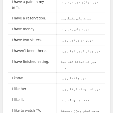
I have a pain in my
میرے بازو میں درد ہے۔
arm.
I have a reservation.
میرے پاس بکنگ ہے۔
I have money.
میرے پاس رقم ہے۔
I have two sisters.
میری دو بہنیں ہیں۔
I haven’t been there.
میں وہاں نہیں گیا ہوں۔
I have finished eating.
میں نے کھانا ختم کیا
ہے۔
I know.
میں جانتا ہوں۔
I like her.
میں اسے پسند کرتا ہوں۔
I like it.
مجھے یہ پسند ہے۔
I like to watch TV.
مجھے ٹیلی ویژن دیکھنا