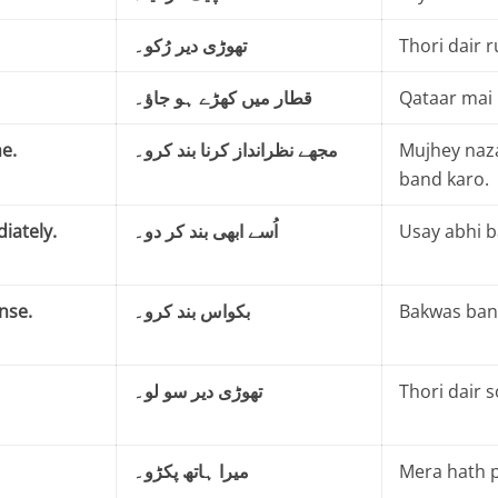
تھوڑی دیر رُکو۔
Thori dair r
قطار میں کھڑے ہو جاؤ۔
Qataar mai 
e.
مجھے نظرانداز کرنا بند کرو۔
Mujhey naz
band karo.
iately.
اُسے ابھی بند کر دو۔
Usay abhi b
nse.
بکواس بند کرو۔
Bakwas ban
تھوڑی دیر سو لو۔
Thori dair s
میرا ہاتھ پکڑو۔
Mera hath 