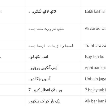
!
لاکھ لاکھ شُکریہ۔
Lakh lakh s
علی ضرورت مند ہے۔
Ali zaroora
تُمہارا زیادہ اچھا ہے۔
Tumhara za
.
اسے لکھ لو۔
Isay likh lo.
اپنی آنکھیں پوچھو۔
Apni aankh
اُنہیں جگا دو۔
Unhain jaga
7 بجے تک انتظار کرو۔
7 bajay tak 
ایک بار کر کے دیکھو۔
Aik bar kar 