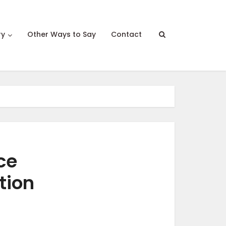
ry
Other Ways to Say
Contact
ce
tion