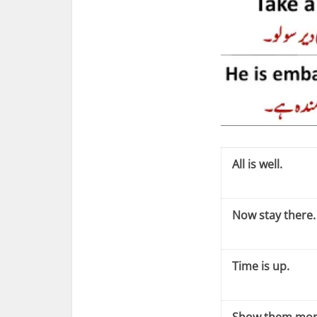
All is well.
Now stay there.
Time is up.
Show them mor