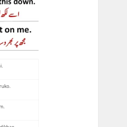
i.
ruko.
m.
dikhao.