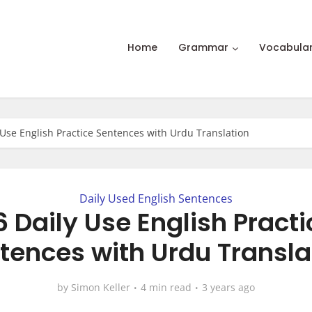
Home
Grammar
Vocabula
 Use English Practice Sentences with Urdu Translation
Daily Used English Sentences
6 Daily Use English Practi
tences with Urdu Transla
by
Simon Keller
4 min read
3 years ago