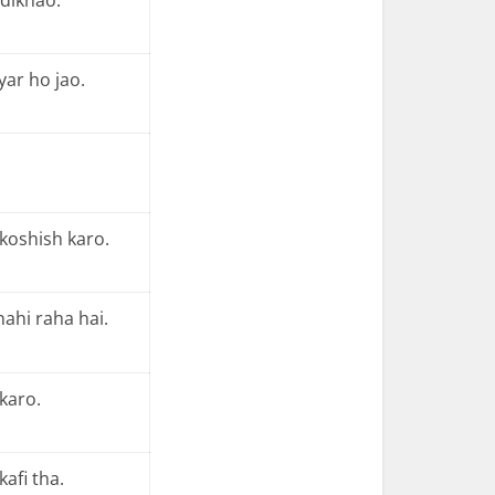
yyar ho jao.
 koshish karo.
nahi raha hai.
karo.
kafi tha.