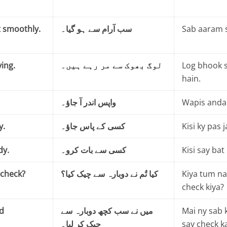
 smoothly.
سب آرام سے ہو گیا۔
Sab aaram s
ing.
لوگ بھوک سے مر رہے ہیں۔
Log bhook 
hain.
واپس اندر آ جاؤ۔
Wapis andar
y.
کسی کے پاس جاؤ۔
Kisi ky pas j
dy.
کسی سے بات کرو۔
Kisi say bat
-check?
کیا تُم نے دوبارہ سے چیک کیا؟
Kiya tum na
check kiya?
d
میں نے سب کچھ دوبارہ سے
Mai ny sab
چیک کر لیا۔
say check ka