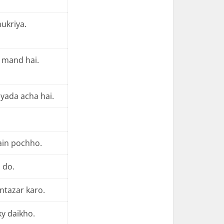
hukriya.
t mand hai.
yada acha hai.
ain pochho.
 do.
intazar karo.
ky daikho.