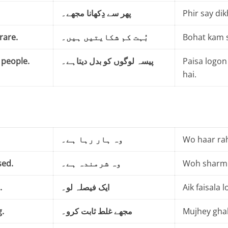
پھر سے دِکھانا مجھے۔
Phir say di
rare.
بُہت کم شکایتیں ہیں۔
Bohat kam s
people.
پیسہ لوگوں کو بدل دیتاہے۔
Paisa logon
hai.
وہ ہار رہا ہے۔
Wo haar rah
sed.
وہ شرمندہ ہے۔
Woh sharmi
.
ایک فیصلہ لو۔
Aik faisala l
.
مجھے غلط ثابت کرو۔
Mujhey ghal