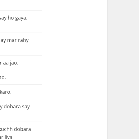
ay ho gaya.
say mar rahy
 aa jao.
ao.
 karo.
y dobara say
 kuchh dobara
r liya.