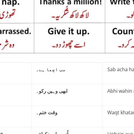
سب اچھا ہے۔
Sab acha ha
ابھی وہیں رکو۔
Abhi wahin 
وقت ختم۔
Waqt khata
e.
اُنہیں اور دکھاؤ۔
Unhain aur 