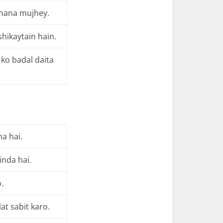
khana mujhey.
hikaytain hain.
 ko badal daita
a hai.
nda hai.
o.
at sabit karo.