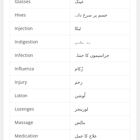
Glasses
عینک
Hives
جسم پر سرخ دانے
Injection
ٹیکا
Indigestion
بد ہظمی
Infection
جراسیموں کا حملہ
Influenza
زُکام
Injury
زخم
Lotion
لُوشن
Lozenges
لوزینجز
Massage
مالِش
Medication
علاج کا عمل