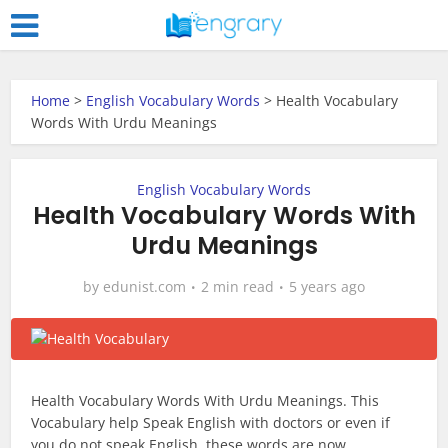
Home
>
English Vocabulary Words
>
Health Vocabulary
Words With Urdu Meanings
English Vocabulary Words
Health Vocabulary Words With
Urdu Meanings
by
edunist.com
2 min read
5 years ago
Health Vocabulary Words With Urdu Meanings. This
Vocabulary help Speak English with doctors or even if
you do not speak English, these words are now