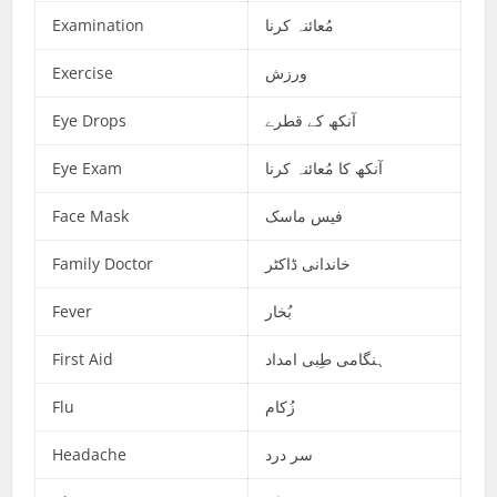
Examination
مُعائنہ کرنا
Exercise
ورزش
Eye Drops
آنکھ کے قطرے
Eye Exam
آنکھ کا مُعائنہ کرنا
Face Mask
فیس ماسک
Family Doctor
خاندانی ڈاکٹر
Fever
بُخار
First Aid
ہنگامی طِبی امداد
Flu
زُکام
Headache
سر درد