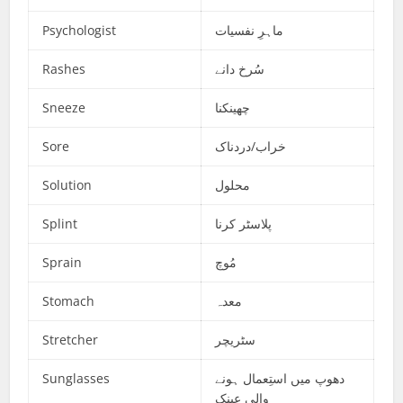
Psychologist
ماہرِ نفسیات
Rashes
سُرخ دانے
Sneeze
چھینکنا
Sore
خراب/دردناک
Solution
محلول
Splint
پلاسٹر کرنا
Sprain
مُوچ
Stomach
معدہ
Stretcher
سٹریچر
Sunglasses
دھوپ میں استِعمال ہونے
والی عینک