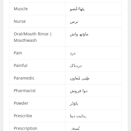
Muscle
پٹھا/عُضو
Nurse
نرس
Oral/Mouth Rinse |
ماؤتھ واش
Mouthwash
Pain
درد
Painful
دردناک
Paramedic
طِبی مُعاون
Pharmacist
دوا فروش
Powder
پاؤڈر
Prescribe
ہِدایت دینا
Prescription
نُسخہ