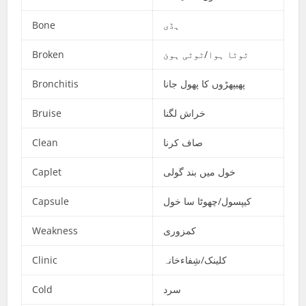
Bone
ہڈی
Broken
ٹوٹا ہوا/ٹوٹی ہوئ
Bronchitis
پھیپھڑوں کا پھول جانا
Bruise
خراش لگنا
Clean
صاف کرنا
Caplet
خول میں بند گولی
Capsule
کیپسول/چھوٹا سا خول
Weakness
کمزوری
Clinic
کلینک/شِفاءخانہ
Cold
سرد