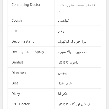
Consulting Doctor
ڈاکٹر جس سے مشورہ کیا
ہو
Cough
کھانسی
Cut
زخم
Decongestant
دوا جو ناک کوکھولے
Decongestant Spray
ناک کھولنے والا سپرے
Dentist
دانتوں کا ڈاکٹر
Diarrhea
پیچس
Diet
خاص غذا
Dizzy
چکر آنا
ENT Doctor
ناک،کان اور گلے کا ڈاکٹر