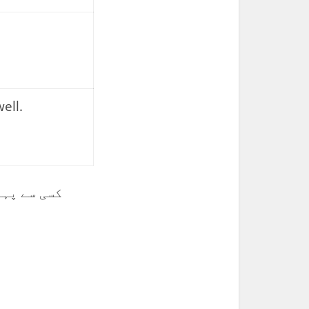
well.
کسی سے پہل