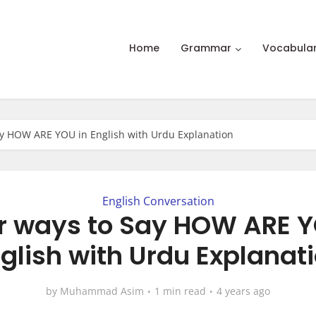
Home
Grammar
Vocabula
ay HOW ARE YOU in English with Urdu Explanation
English Conversation
r ways to Say HOW ARE Y
glish with Urdu Explanat
by
Muhammad Asim
1 min read
4 years ago