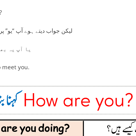
?
لیکن جواب دیتے ہوے آپ “یو” پر 
یا آپ یہ بھی کہہ سکتے ہیں
o meet you.