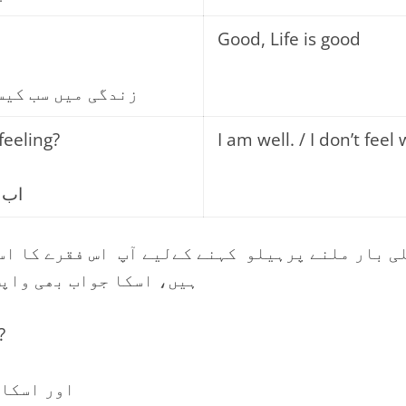
Good, Life is good
زندگی میں سب کیس
feeling?
I am well. / I don’t feel 
اب 
ی بار ملنے پرہیلو کہنے کےلیے آپ اس فقرے کا اس
ہیں، اسکا جواب بھی واپس یہی فقرہ ہے۔
?
اور اسکا 