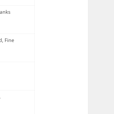
hanks
Not bad, Fine
…