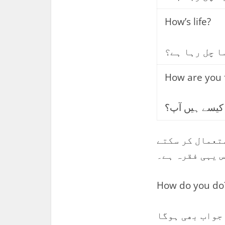
How’s life?
ا چل رہا ہے؟
How are you 
کیسے ہیں آپ؟
تعمال کر سکتے
How do you do
جواب بھی ہوگا