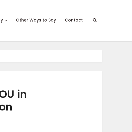
ry
Other Ways to Say
Contact
OU in
ion