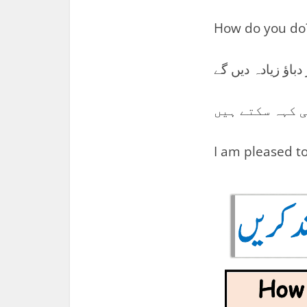
How do you do
دباؤ زیادہ دیں گے
I am pleased t