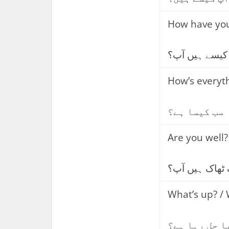
How have yo
کیسے ہیں آپ؟
How’s everyt
سب کیسا ہے؟
Are you well?
 ٹھاک ہیں آپ؟
What’s up? / 
ا چل رہا ہے؟