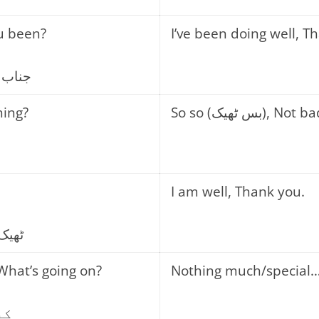
u been?
I’ve been doing well, T
جناب 
hing?
So so (بس ٹھیک), 
I am well, Thank you.
ٹھیک
What’s going on?
Nothing much/special
کی