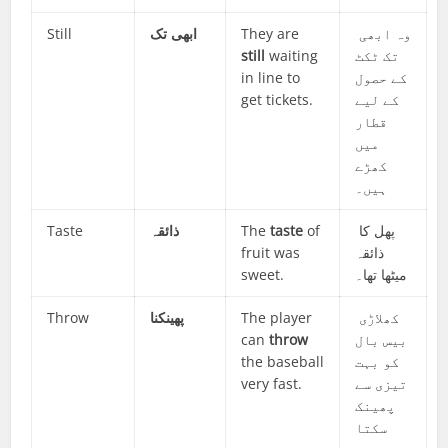
Still
ابھی تک
They are
وہ ابھی
still
waiting
تک ٹکٹ
in line to
کے حصول
get tickets.
کے لیے
قطار
میں
کھڑے
ہیں۔
Taste
ذائقہ
The
taste
of
پھل کا
fruit was
ذائقہ
sweet.
میٹھا تھا۔
Throw
پھینکنا
The player
کھلاڑی
can
throw
بیس بال
the baseball
کو بہت
very fast.
تیزی سے
پھینک
سکتا