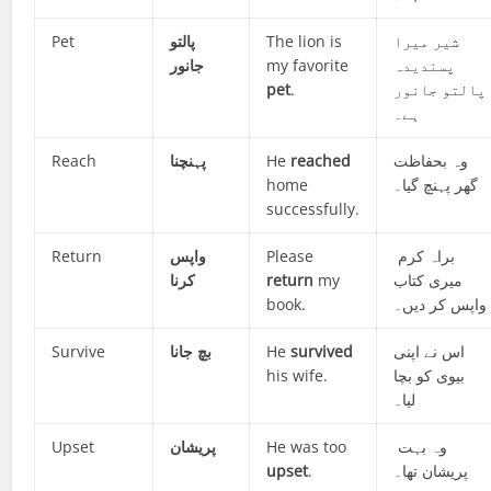
Pet
پالتو
The lion is
شیر میرا
جانور
my favorite
پسندیدہ
pet
.
پالتو جانور
ہے۔
Reach
پہنچنا
He
reached
وہ بحفاظت
home
گھر پہنچ گیا۔
successfully.
Return
واپس
Please
براہ کرم
کرنا
return
my
میری کتاب
book.
واپس کر دیں۔
Survive
بچ جانا
He
survived
اس نے اپنی
his wife.
بیوی کو بچا
لیا۔
Upset
پریشان
He was too
وہ بہت
upset
.
پریشان تھا۔