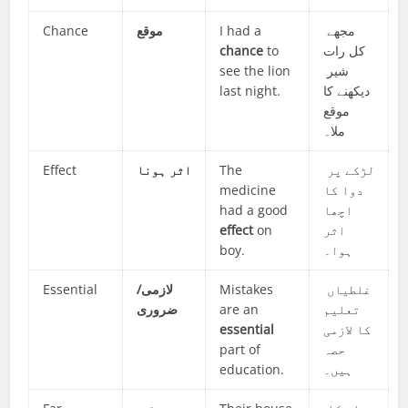
Chance
موقع
I had a
مجھے
chance
to
کل رات
see the lion
شیر ​​
last night.
دیکھنے کا
موقع
ملا۔
Effect
اثر ہونا
The
لڑکے پر
medicine
دوا کا
had a good
اچھا
effect
on
اثر
boy.
ہوا۔
Essential
لازمی/
Mistakes
غلطیاں
ضروری
are an
تعلیم
essential
کا لازمی
part of
حصہ
education.
ہیں۔