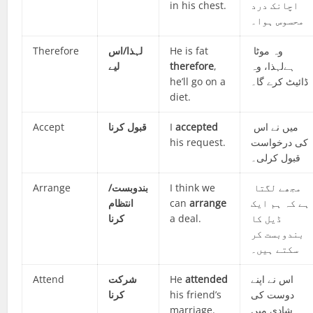
in his chest.
اچانک درد
محسوس ہوا۔
Therefore
لہذا/اس
He is fat
وہ موٹا
لیے
therefore
,
ہےلہذا، وہ
he’ll go on a
ڈائیٹ کرے گا۔
diet.
Accept
قبول کرنا
I
accepted
میں نے اس
his request.
کی درخواست
قبول کرلی۔
Arrange
بندوبست/
I think we
مجھے لگتا
انتظام
can
arrange
ہے کہ ہم ایک
کرنا
a deal.
ڈیل کا
بندوبست کر
سکتے ہیں۔
Attend
شرکت
He
attended
اس نے اپنے
کرنا
his friend’s
دوست کی
marriage.
شادی میں