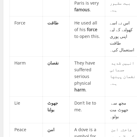
Paris is very
بہت مشہور
famous
.
ہے۔
Force
طاقت
He used all
اس نے اسے
of his
force
کھولنے کے لیے
to open this.
اپنی پوری
طاقت
استعمال کی۔
Harm
نقصان
They have
انہیں شدید
suffered
جسمانی
serious
نقصان پہنچا
physical
ہے۔
harm
.
Lie
جھوٹ
Don’t lie to
مجھ سے
بولنا
me.
جھوٹ مت
بولو۔
Peace
امن
A dove is a
فاختہ امن
symbol for
کی علامت ہے۔