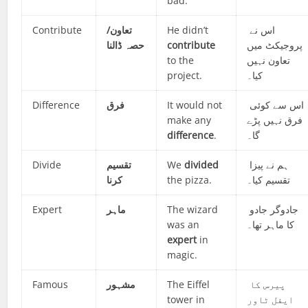
bad.
Contribute
تعاون/
He didn’t
اس نے
حصہ ڈالنا
contribute
پروجیکٹ میں
to the
تعاون نہیں
project.
کیا۔
Difference
فرق
It would not
اس سے کوئی
make any
فرق نہیں پڑے
difference
.
گا۔
Divide
تقسیم
We
divided
ہم نے پیزا
کرنا
the pizza.
تقسیم کیا۔
Expert
ماہر
The wizard
جادوگر جادو
was an
کا ماہر تھا۔
expert
in
magic.
Famous
مشہور
The Eiffel
پیرس کا
tower in
ایفل ٹاور