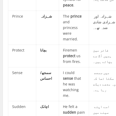
peace
.
Prince
شہزادہ
The
prince
شہزادہ اور
and
شہزادی شادی
princess
شدہ تھے۔
were
married.
Protect
بچانا
Firemen
فائر مین
protect
us
ہمیں آگ سے
from fires.
بچاتے ہیں۔
Sense
سمجھ/
I could
میں سمجھ
احساس
sense
that
سکتا تھا کہ
he was
وہ مجھے دیکھ
watching
رہا ہے۔
me.
Sudden
اچانک
He felt a
اسے اپنے
sudden
pain
سینے میں