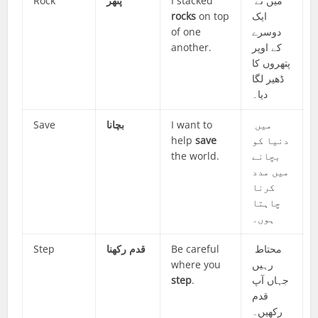
Rock
پتھر
I stacked
میں نے
rocks
on top
ایک
of one
دوسرے
another.
کے اوپر
پتھروں کا
ڈھیر لگا
دیا۔
Save
بچانا
I want to
میں
help
save
دنیا کو
the world.
بچانے
میں مدد
کرنا
چاہتا
ہوں۔
Step
قدم رکھنا
Be careful
محتاط
where you
رہیں
step
.
جہاں آپ
قدم
رکھیں۔