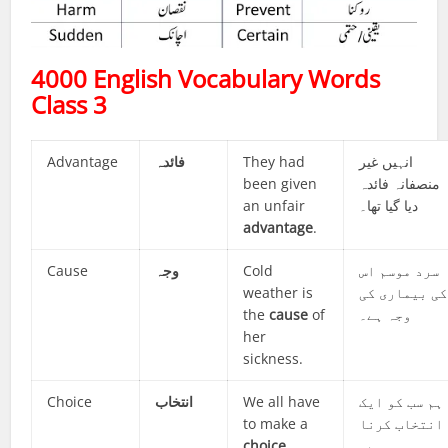
4000 English Vocabulary Words
Class 3
Advantage
فائدہ
They had
انہیں غیر
been given
منصفانہ فائدہ
an unfair
دیا گیا تھا۔
advantage
.
Cause
وجہ
Cold
سرد موسم اس
weather is
کی بیماری کی
the
cause
of
وجہ ہے۔
her
sickness.
Choice
انتخاب
We all have
ہم سب کو ایک
to make a
انتخاب کرنا
choice
.
ہے۔