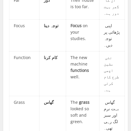
Far
دور
Their house
ان کا
is too far.
گھر بہت
دور ہے۔
Focus
توجہ دینا
Focus
on
اپنی
your
پڑھائی پر
studies.
توجہ
دیں۔
Function
کام کرنا
The new
نئی
machine
مشین
functions
اچھی
well.
طرح کام
کرتی
ہے۔
Grass
گھاس
The
grass
گھاس
looked so
بہت نرم
soft and
اور سبز
green.
لگ رہی
تھی۔