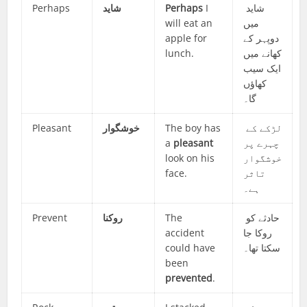
Perhaps
شاید
Perhaps
I
شاید
will eat an
میں
apple for
دوپہر کے
lunch.
کھانے میں
ایک سیب
کھاؤں
گا۔
Pleasant
خوشگوار
The boy has
لڑکے کے
a
pleasant
چہرے پر
look on his
خوشگوار
face.
تاثر
ہے۔
Prevent
روکنا
The
حادثے کو
accident
روکا جا
could have
سکتا تھا۔
been
prevented
.