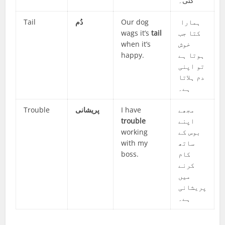
گئی۔
Tail
دُم
Our dog
ہمارا
wags it’s
tail
کتا جب
when it’s
خوش
happy.
ہوتا ہے
تو اپنی
دم ہلاتا
ہے۔
Trouble
پریشانی
I have
مجھے
trouble
اپنے
working
بوس کے
with my
ساتھ
boss.
کام
کرنے
میں
پریشانی
ہے۔