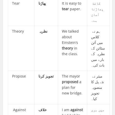
Tear
پھاڑنا
It is easy to
کاغذ
tear
paper.
پھاڑنا
آسان
ہے۔
Theory
نظریہ
We talked
ہم نے
about
کلاس
Einstein’s
میں آئن
theory
in
سٹائن کے
the class.
نظریہ کے
بارے میں
بات کی۔
Propose
تجویز کرنا
The mayor
میئر نے
propose
d
a
نئے پل کا
plan for
منصوبہ
new bridge.
تجویز
کیا۔
Against
خلاف
I am
against
میں بری