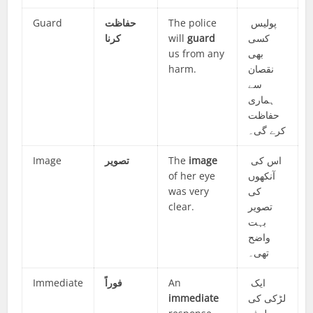
Guard
حفاظت
The police
پولیس
کرنا
will
guard
کسی
us from any
بھی
harm.
نقصان
سے
ہماری
حفاظت
کرے گی۔
Image
تصویر
The
image
اس کی
of her eye
آنکھوں
was very
کی
clear.
تصویر
بہت
واضح
تھی۔
Immediate
فوراً
An
ایک
immediate
لڑکی کی