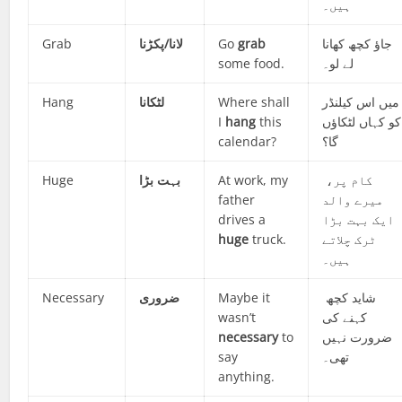
ہیں۔
Grab
لانا/پکڑنا
Go
grab
جاؤ کچھ کھانا
some food.
لے لو۔
Hang
لٹکانا
Where shall
میں اس کیلنڈر
I
hang
this
کو کہاں لٹکاؤں
calendar?
گا؟
Huge
بہت بڑا
At work, my
کام پر،
father
میرے والد
drives a
ایک بہت بڑا
huge
truck.
ٹرک چلاتے
ہیں۔
Necessary
ضروری
Maybe it
شاید کچھ
wasn’t
کہنے کی
necessary
to
ضرورت نہیں
say
تھی۔
anything.