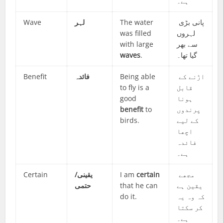
ہے۔
Wave
لہر
The water
پانی بڑی
was filled
لہروں
with large
سے بھر
waves
.
گیا تھا۔
Benefit
فائدہ
Being able
اڑنے کے
to fly is a
قابل
good
ہونا
benefit
to
پرندوں
birds.
کے لیے
اچھا
فائدہ
ہے۔
Certain
یقینی/
I am
certain
مجھے
حتمی
that he can
یقین ہے
do it.
کہ وہ یہ
کر سکتا
ہے۔