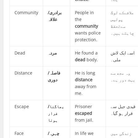
Community
برادری/
People in
علاقےکے لوگ
علاقہ
the
پولیس
community
سےتحفظ
wants police
چاہتے ہیں۔
protection.
Dead
مردہ
He found a
اسے ایک لاش
dead
body.
ملی۔
Distance
فاصلہ/
He is long
وہ مجھ سے
دوری
distance
بہت دور ہے۔
away from
me.
Escape
بھاگنا/
Prisoner
قیدی جیل سے
فرار
escaped
فرار ہو گیا۔
ہونا
from jail.
Face
چہرہ/
In life we
زندگی میں