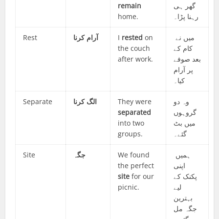
remain
گھر ہی
home.
رہنا پڑا۔
Rest
آرام کرنا
I
rested
on
میں نے
the couch
کام کے
after work.
بعد صوفے
پر آرام
کیا۔
Separate
الگ کرنا
They were
وہ دو
separated
گروہوں
into two
میں بٹ
groups.
گئے۔
Site
جگہ
We found
ہمیں
the perfect
اپنی
site
for our
پکنک کے
picnic.
لیے
بہترین
جگہ مل