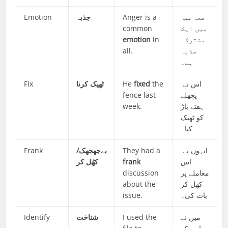
Emotion
جذبہ
Anger is a
غصہ سب
common
میں ایک
emotion
in
مشترکہ
all.
جذبہ
ہے۔
Fix
کرنا
ٹھیک
He
fixed
the
اس نے
fence last
پچھلے
week.
ہفتے باڑ
کو ٹھیک
کیا۔
Frank
بےجھجھک/
They had a
انہوں نے
کھُل کر
frank
اس
discussion
معاملے پر
about the
کھل کر
issue.
بات کی۔
Identify
شناخت
I used the
میں نے