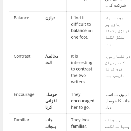
شرکت کی۔
Balance
توازن
I find it
مجھے ایک
difficult to
پاؤں پر
balance
on
توازن رکھنا
one foot.
مشکل لگتا
ہے۔
Contrast
مخالف/
It is
دو لکھاریوں
الٹ
interesting
کے درمیان
to
contrast
فرق کرنا
the two
دلچسپ ہے۔
writers.
Encourage
حوصلہ
They
انہوں نے اسے
افزائی
encouraged
جانے کا حوصلہ
کرنا
her to go.
دیا۔
Familiar
جانے
They look
وہ جانے
پہچانے
familiar
.
پہچانے لگتے