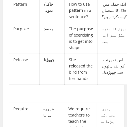
Pattern
خاکہ/
How to use
ایک جملے میں
نمونہ
pattern
in a
خاکےکااستعمال
sentence?
کیسےکرتےہیں؟
Purpose
مقصد
The
purpose
ورزش کا مقصد
of exercising
شکل میں آنا
is to get into
ہے۔
shape.
Release
چھوڑنا
She
اس نے پرندے
released
the
کو اپنے ہاتھوں
bird from
سے چھوڑدیا۔
her hands.
Require
ضرورت
We
require
ہمیں
ہونا
teachers to
بچوں کو
teach the
پڑھانے