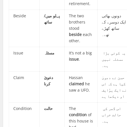
retirement.
Beside
پہلو میں/
The two
دونوں بھائی
ساتھ
brothers
ایک دوسرے کے
stood
ساتھ کھڑے
beside
each
تھے۔
other.
Issue
مسئلہ
It’s not a big
یہ کوئی بڑا
issue
.
مسئلہ نہیں
ہے۔
Claim
دعویٰ
Hassan
حسن نے دعویٰ
کرنا
claimed
he
کیا ہے کہ اس
saw a UFO.
نے ایک یوُایف
او دیکھا ہے
Condition
حالت
The
اس گھر کی
condition
of
حالت خراب
this house is
ہے۔