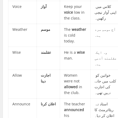
Voice
آواز
Keep your
کلاس میں
voice
low in
اپنی آواز نیچی
the class.
رکھیں۔
Weather
موسم
The
weather
آج موسم سرد
is cold
ہے۔
today.
Wise
عقلمند
He is a
wise
وہ ایک
man.
عقلمند آدمی
ہے۔
Allow
اجازت
Women
خواتین کو
دینا
were not
کلب میں جانے
allowed
in
کی اجازت
the club.
نہیں تھی۔
Announce
اعلان کرنا
The teacher
استاد نے
announced
ریٹائرمنٹ کا
his
اعلان کر دیا۔