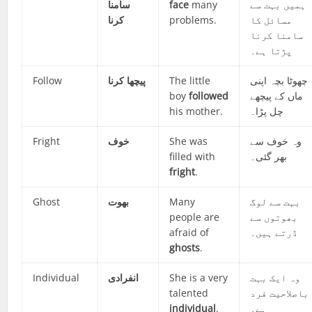
سامنا
face
many
ہمیں بہت سے
کرنا
problems.
مسائل کا
سامنا کرنا
پڑتا ہے۔
Follow
پیچھا کرنا
The little
چھوٹا بچہ اپنی
boy
followed
ماں کے پیچھے
his mother.
چل پڑا۔
Fright
خوف
She was
وہ خوف سے
filled with
بھر گئی۔
fright
.
Ghost
بھوت
Many
بہت سے لوگ
people are
بھوتوں سے
afraid of
ڈرتے ہیں۔
ghosts
.
Individual
انفرادی
She is a very
وہ ایک بہت
talented
باصلاحیت فرد
individual
.
ہے۔