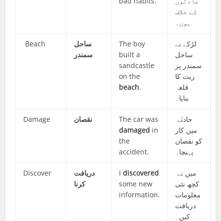
bad habits.
عادتوں
کے خلاف
ہوں۔
Beach
ساحل
The boy
لڑکے نے
سمندر
built a
ساحل
sandcastle
سمندر پر
on the
ریت کا
beach
.
قلعہ
بنایا۔
Damage
نقصان
The car was
حادثے
damaged
in
میں کار
the
کو نقصان
accident.
پہنچا۔
Discover
دریافت
I
discovered
میں نے
کرنا
some new
کچھ نئی
information.
معلومات
دریافت
کیں۔