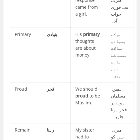
response
طرف
came from
سے فوری
a girl.
جواب
آیا۔
Primary
بنیادی
His
primary
اس کے
thoughts
بنیادی
are about
خیالات
money.
پیسے کے
بارے
میں
ہیں۔
Proud
فخر
We should
ہمیں
proud
to be
مسلمان
Muslim.
ہونے پر
فخر ہونا
چاہیے۔
Remain
رہنا
My sister
میری
had to
بہن کو