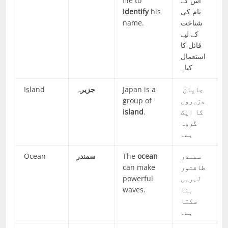
file to
اس کے
identify
his
نام کی
name.
شناخت
کے لیے
فائل کا
استعمال
کیا۔
I
s
land
جزیرہ
Japan is a
جاپان
group of
جزیروں
island
.
کا ایک
گروہ
ہے۔
Ocean
سمندر
The
ocean
سمندر
can make
طاقتور
powerful
لہریں
waves.
بنا
سکتا
ہے۔