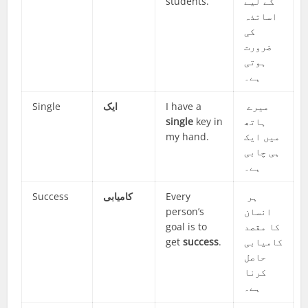
students.
کے لیے
اساتذہ
کی
ضرورت
ہوتی
ہے۔
Single
ایک
I have a
میرے
single
key in
ہاتھ
my hand.
میں ایک
ہی چابی
ہے۔
Success
کامیابی
Every
ہر
person’s
انسان
goal is to
کا مقصد
get
success
.
کامیابی
حاصل
کرنا
ہے۔