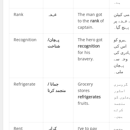
ہے۔
Rank
عہدہ
The man got
می کیپٹن
to the
rank
of
 عہدے پر
captain.
پہنچ گیا۔
Recognition
پہچان/
The hero got
ہیرو کو
شناخت
recognition
اس کی
for his
ادری کی
bravery.
وجہ سے
پہچان
ملی۔
Refrigerate
جمانا /
Grocery
گروسری
منجمد کرنا
stores
اسٹور
refrigerates
ھلوں کو
fruits.
منجمد
کرتے
ہیں۔
Rent
کرایہ
I’ve to pay
مجھے