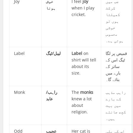
Joy
خوش
I feel
joy
جب میں
ہونا
when I play
کرکٹ
cricket.
کھیلتا
ہوں تو
خوشی
محسوس
ہوتی ہے۔
Label
لیبل/ٹیگ
Label
on
قمیض پر لگا
shirt will tell
ٹیگ اس کے
about its
سائز کے
size.
بارے میں
بتائے گا۔
Monk
راہب/
The
monks
راہب مذہب
عابد
knew a lot
کے بارے
about
میں بہت
religion.
کچھ جانتے
ہیں۔
Odd
عجیب
Her cat is
اس کی بلی