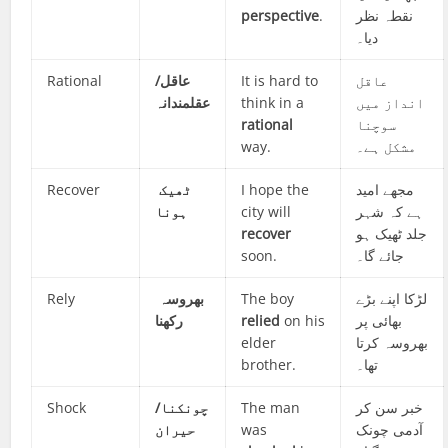
perspective
.
نقطہ نظر
دیا۔
Rational
عاقل/
It is hard to
عاقل
عقلمندانہ
think in a
انداز میں
rational
سوچنا
way.
مشکل ہے۔
Recover
ٹھیک
I hope the
مجھے امید
ہونا
city will
ہے کہ شہر
recover
جلد ٹھیک ہو
soon.
جائے گا۔
Rely
بھروسہ
The boy
لڑکا اپنے بڑے
رکھنا
relied
on his
بھائی پر
elder
بھروسہ کرتا
brother.
تھا۔
Shock
چونکنا/
The man
خبر سن کر
حیران
was
آدمی چونک