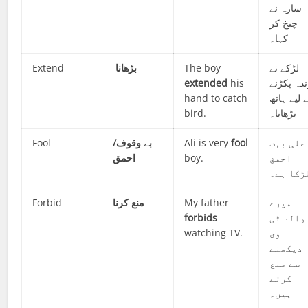
سارہ نے
چیخ کر
کہا۔
Extend
بڑھانا
The boy
لڑکے نے
extended
his
ندہ پکڑنے
hand to catch
 لیے ہاتھ
bird.
بڑھایا۔
Fool
بے وقوف/
Ali is very
fool
علی بہت
احمق
boy.
احمق
ڑکا ہے۔
Forbid
منع کرنا
My father
میرے
forbids
والد ٹی
watching TV.
وی
دیکھنے
سے منع
کرتے
ہیں۔