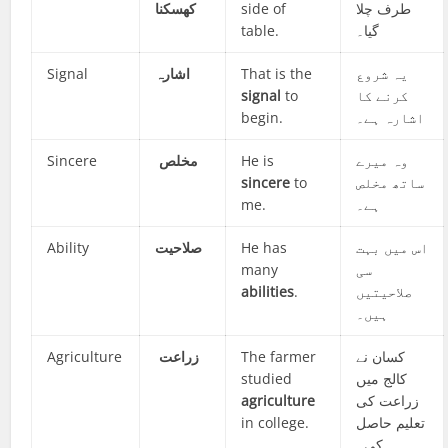
کھسکنا
side of
طرف چلا
table.
گیا۔
Signal
اشارہ
That is the
یہ شروع
signal
to
کرنے کا
begin.
اشارہ ہے۔
Sincere
مخلص
He is
وہ میرے
sincere
to
ساتھ مخلص
me.
ہے۔
Ability
صلاحیت
He has
اس میں بہت
many
سی
abilities
.
صلاحیتیں
ہیں۔
Agriculture
زراعت
The farmer
کسان نے
studied
کالج میں
agriculture
زراعت کی
in college.
تعلیم حاصل
کی۔