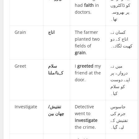
had
faith
in
کو ڈاکٹروں
doctors.
پر بھروسہ
تھا۔
Grain
اناج
The farmer
کسان نے
planted two
اناج کے دو
fields of
کھیت لگائے۔
grain
.
Greet
سلام
I
greeted
my
میں نے
کہنا/ملنا
friend at the
دروازے پر
door.
اپنے دوست
کو سلام
کیا۔
Investigate
تفتیش/
Detective
جاسوس
چھان بین
went to
جرم کی
investigate
تفتیش کے
the crime.
لیے گیا۔