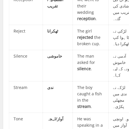
تقریب
their
ادی کی
wedding
ریب میں
reception
.
گئے۔
Reject
ٹھکرانا
The girl
لڑکی نے
rejected
the
ٹا ہوا کپ
broken cup.
ھکرا دیا۔
Silence
خاموشی
The man
آدمی نے
asked for
خاموش
silence
.
نے کے لیے
کہا۔
Stream
ندی
The boy
لڑکے نے
caught a fish
ندی میں
in the
مچھلی
stream
.
پکڑی۔
Tone
آواز/لہجہ
He was
وہ اونچی
speaking in a
آواز میں