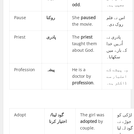
odd
.
عجیب ہے۔
Pause
روکنا
She
paused
اس نے فلم
the movie.
روک دی۔
Priest
پادری
The
priest
پادری نے
taught them
اُنہیں خدا
about God.
کے بارے میں
سکھایا۔
Profession
پیشہ
He is a
وہ پیشے کے
doctor by
اعتبار سے
profession
.
ڈاکٹر ہے۔
Adopt
لینا/
گود
The girl was
لڑکی کو
اختیار کرنا
adopted
by
جوڑے نے
couple.
گود لے لیا