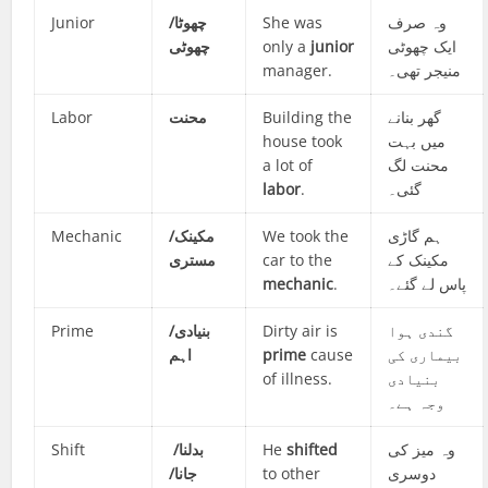
Junior
چھوٹا/
She was
وہ صرف
چھوٹی
only a
junior
ایک چھوٹی
manager.
منیجر تھی۔
Labor
محنت
Building the
گھر بنانے
house took
میں بہت
a lot of
محنت لگ
labor
.
گئی۔
Mechanic
مکینک/
We took the
ہم گاڑی
مستری
car to the
مکینک کے
mechanic
.
پاس لے گئے۔
Prime
بنیادی/
Dirty air is
گندی ہوا
اہم
prime
cause
بیماری کی
of illness.
بنیادی
وجہ ہے۔
Shift
بدلنا/
He
shifted
وہ میز کی
جانا/
to other
دوسری