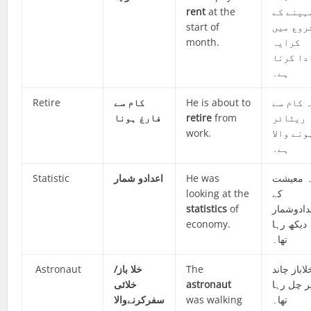
rent
at the
ہینے کے
start of
روع میں
month.
کرایہ
دا کرنا
ہے۔
Retire
کام سے
He is about to
 کام سے
فارغ ہونا
retire
from
ریٹائر
work.
ونے والا
ہے۔
Statistic
اعدادو شمار
He was
 معیشت
looking at the
کے
statistics
of
دادوشمار
economy.
دیکھ رہا
تھا۔
Astronaut
خلا باز/
The
لاباز چاند
خلائی
astronaut
ر چل رہا
سفرکرنےوالا
was walking
تھا۔