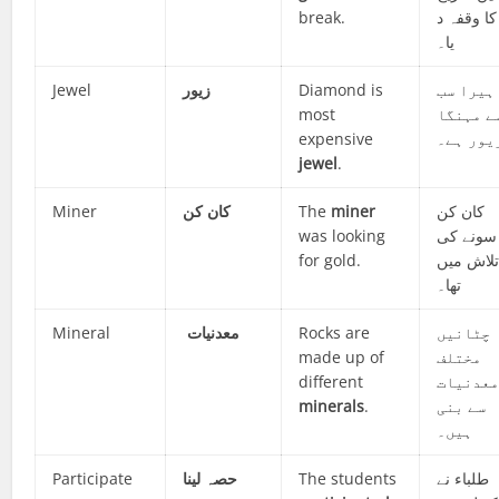
break.
کا وقفہ د
یا۔
Jewel
زیور
Diamond is
ہیرا سب
most
ے مہنگا
expensive
یور ہے۔
jewel
.
Miner
کان کن
The
miner
کان کن
was looking
سونے کی
for gold.
لاش میں
تھا۔
Mineral
معدنیات
Rocks are
چٹانیں
made up of
مختلف
different
عدنیات
minerals
.
سے بنی
ہیں۔
Participate
حصہ لینا
The students
طلباء نے