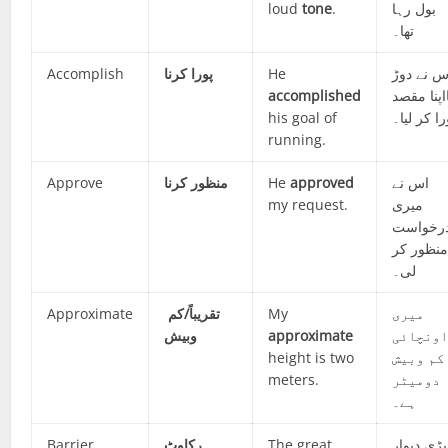
loud
tone
.
بول رہا
تھا۔
Accomplish
پورا کرنا
He
س نے دوڑ
accomplished
اپنا مقصد
his goal of
را کر لیا۔
running.
Approve
کرنا
منظور
He
approved
اس نے
my request.
میری
رخواست
نظور کر
لی۔
Approximate
تقریباً/کم
My
میری
وبیش
approximate
ونچائی
height is two
کم وبیش
meters.
دومیٹر
ہے۔
Barrier
رکاوٹ
The great
بڑی دیوار