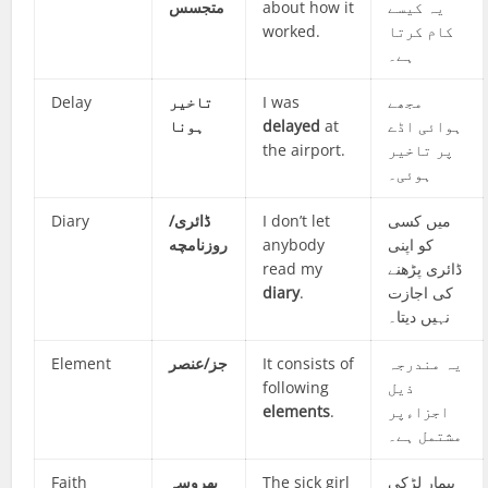
متجسس
about how it
یہ کیسے
worked.
کام کرتا
ہے۔
Delay
تاخیر
I was
مجھے
ہونا
delayed
at
ہوائی اڈے
the airport.
پر تاخیر
ہوئی۔
Diary
ڈائری/
I don’t let
میں کسی
روزنامچه
anybody
کو اپنی
read my
ڈائری پڑھنے
diary
.
کی اجازت
نہیں دیتا۔
Element
جز/عنصر
It consists of
یہ مندرجہ
following
ذیل
elements
.
اجزاءپر
مشتمل ہے۔
Faith
بھروسہ
The sick girl
بیمار لڑکی