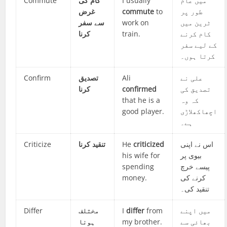
Commute
کام کی
I usually
میں عام
غرض
commute
to
طور پر
سے سفر
work on
ٹرین میں
کرنا
train.
کام کرنے
کے لیے سفر
کرتا ہوں۔
Confirm
تصدیق
Ali
علی نے
کرنا
confirmed
تصدیق کی
that he is a
کہ وہ
good player.
اچھاکھلاڑی
ہے۔
Criticize
تنقید کرنا
He
criticized
اس نے اپنی
his wife for
بیوی پر
spending
پیسے خرچ
money.
کرنے کی
تنقید کی۔
Differ
مختلف
I
differ
from
میں اپنے
ہونا
my brother.
بھائی سے