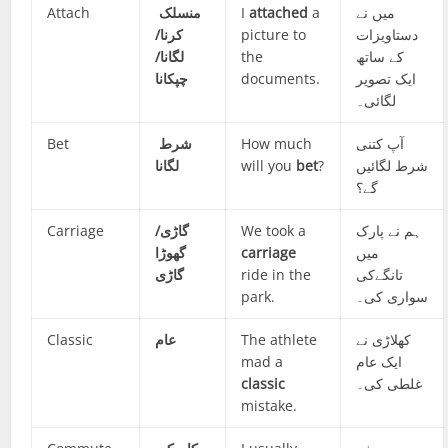
Attach
منسلک
I
attached
a
میں نے
کرنا/
picture to
دستاویزات
لگانا/
the
کے ساتھ
چپکانا
documents.
ایک تصویر
لگائی۔
Bet
شرط
How much
آپ کتنی
لگانا
will you
bet
?
شرط لگائیں
گے؟
Carriage
/
گاڑی
We took a
ہم نے پارک
گھوڑا
carriage
میں
گاڑی
ride in the
تانگےکی
park.
سواری کی۔
Classic
عام
The athlete
کھلاڑی نے
mad a
ایک عام
classic
غلطی کی۔
mistake.