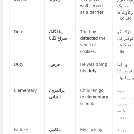
wall served
نے ایک
as a
barrier
.
رکاوٹ کا
کام کیا۔
Detect
پتا لگانا/
The boy
لڑکے کو
سراغ لگانا
detected
the
وکیز کی
smell of
بو کا پتہ
cookies.
چلا۔
Duty
فرض
He was doing
وہ اپنا
his
duty
.
فرض ادا
 رہا تھا۔
Elementary
پرائمری/
Children go
بچے
ابتدائی
to
elementary
رائمری
school.
سکول
جاتے
ہیں۔
Failure
ناکامی
My cooking
میرا