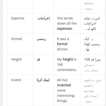
مختلف
ہوں۔
Expense
اخراجات
She wrote
اس نے تمام
down all the
اخراجات
expenses
.
لکھ لیے۔
Formal
رسمی
It was a
یہ ایک
formal
رسمی کھانا
dinner.
تھا۔
Height
قد
My
height
is
میرا قد 168
168
سینٹی
centimeters.
میٹر ہے۔
Invent
کرنا
ایجاد
Ali has
علی نے کچھ
invented
دلچسپ
some
چیزیں
interesting
ایجاد کی
things.
ہیں۔