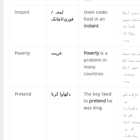
Instant
لمحہ /
Oven cooks
وون ایک
فوری/اچانک
food in an
محے میں
instant
.
کھانا
پکاتا
ہے۔
Poverty
غربت
Poverty
is a
ربت بہت
problem in
ے ممالک
many
میں ایک
countries.
مسئلہ
ہے۔
Pretend
دکھاوا کرنا
The boy liked
لڑکے کو
to
pretend
he
یہ
was king.
دکھاوا
کرنا
سند تھا
کہ وہ
بادشاہ