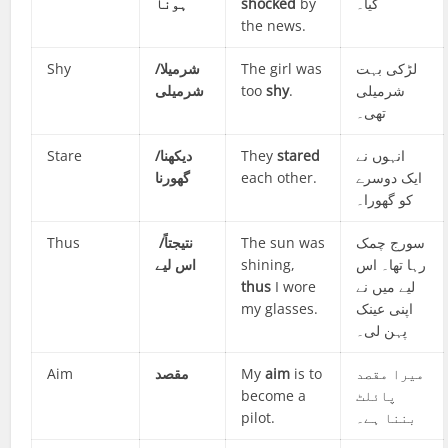
ہونا
shocked
by
گیا۔
the news.
Shy
شرمیلا/
The girl was
لڑکی بہت
شرمیلی
too
shy
.
شرمیلی
تھی۔
Stare
دیکھنا/
They
stared
انہوں نے
گھورنا
each other.
ایک دوسرے
کو گھورا۔
Thus
نتیجتاً/
The sun was
سورج چمک
لیے
اس
shining,
رہا تھا۔ اس
thus
I wore
لیے میں نے
my glasses.
اپنی عینک
پہن لی۔
Aim
مقصد
My
aim
is to
میرا مقصد
become a
پائلٹ
pilot.
بننا ہے۔