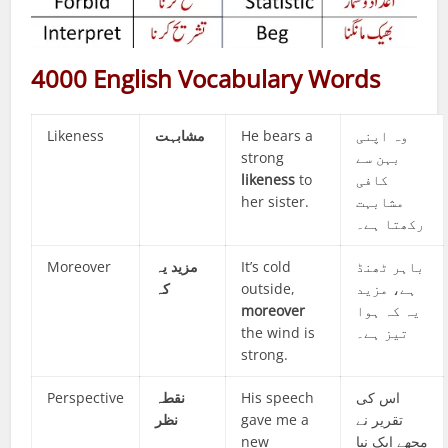
4000 English Vocabulary Words
Likeness
مشابہت
He bears a
وہ اپنی
strong
بہن سے
likeness
to
کافی
her sister.
مشابہت
رکھتا ہے۔
Moreover
مزید یہ
It’s cold
باہر ٹھنڈ
کہ
outside,
ہے، مزید
moreover
یہ کہ ہوا
the wind is
تیز ہے۔
strong.
Perspective
نقطہ
His speech
اس کی
نظر
gave me a
تقریر نے
new
مجھے ایک نیا