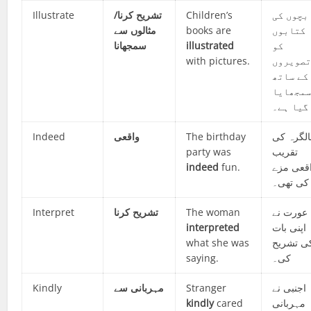
Illustrate
تشریح کرنا/
Children’s
بچوں کی
مثالوں سے
books are
کتابوں
سمجھانا
illustrated
کو
with pictures.
صویروں
کے ساتھ
مجھایا
گیا ہے۔
Indeed
واقعی
The birthday
لگرہ کی
party was
تقریب
indeed
fun.
قعی مزے
کی تھی۔
Interpret
تشریح کرنا
The woman
عورت نے
interpreted
اپنی بات
what she was
ی تشریح
saying.
کی۔
Kindly
مہربانی سے
Stranger
اجنبی نے
kindly
cared
مہربانی