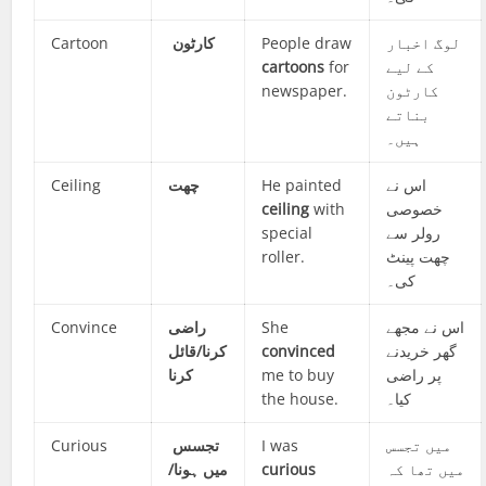
Cartoon
کارٹون
People draw
لوگ اخبار
cartoons
for
کے لیے
newspaper.
کارٹون
بناتے
ہیں۔
Ceiling
چھت
He painted
اس نے
ceiling
with
خصوصی
special
رولر سے
roller.
چھت پینٹ
کی۔
Convince
راضی
She
اس نے مجھے
کرنا/قائل
convinced
گھر خریدنے
کرنا
me to buy
پر راضی
the house.
کیا۔
Curious
تجسس
I was
میں تجسس
میں ہونا/
curious
میں تھا کہ