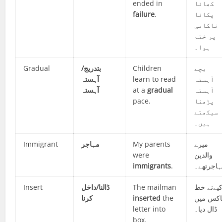
ended in
کھانا
failure
.
پکانا
ناکامی
پر ختم
ہوا۔
Gradual
بتدریج/
Children
بچے
آہستہ
learn to read
آہستہ
آہستہ
at a
gradual
آہستہ
pace.
پڑھنا
سیکھتے
ہیں۔
Immigrant
مہاجر
My parents
میرے
were
والدین
immigrants
.
اجرتھے۔
Insert
ڈالنا/داخل
The mailman
کیےنے خط
کرنا
inserted
the
اکس میں
letter into
ڈال دیا۔
box.