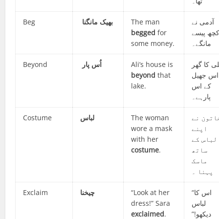
تھا۔
Beg
بھیک مانگنا
The man
آدمی نے
begged
for
چھ پیسے
some money.
مانگے۔
Beyond
اُس پار
Ali’s house is
ی کا گھر
beyond
that
اس جھیل
lake.
کے اس
پارہے۔
Costume
لباس
The woman
اتون نے
wore a mask
اپنے
with her
لباس کے
costume
.
ساتھ
ماسک
پہنا ۔
Exclaim
چیخنا
“Look at her
“اس کا
dress!” Sara
لباس
exclaimed
.
دیکھو!”