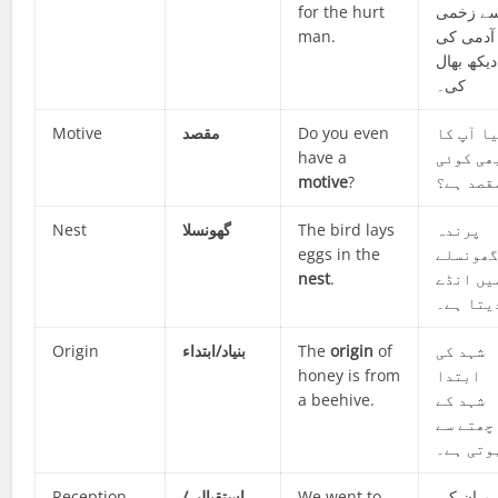
for the hurt
ے زخمی
man.
آدمی کی
دیکھ بھال
کی۔
Motive
مقصد
Do you even
ا آپ کا
have a
ھی کوئی
motive
?
قصد ہے؟
Nest
گھونسلا
The bird lays
پرندہ
eggs in the
ھونسلے
nest
.
یں انڈے
یتا ہے۔
Origin
بنیاد/ابتداء
The
origin
of
شہد کی
honey is from
ابتدا
a beehive.
شہد کے
چھتے سے
وتی ہے۔
Reception
استقبالیہ/
We went to
م ان کی