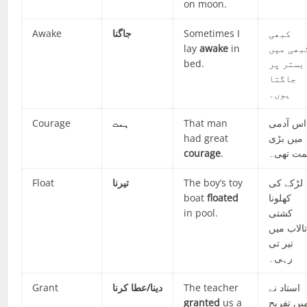
on moon.
Awake
جاگنا
Sometimes I
کبھی
lay
awake
in
بھی میں
bed.
بستر پر
جاگتا
ہوں۔
Courage
ہمت
That man
اس آدمی
had great
میں بڑی
courage
.
ت تھی۔
Float
تیرنا
The boy’s toy
لڑکے کی
boat
floated
کھلونا
in pool.
کشتی
الاب میں
تیر تی
رہی۔
Grant
دینا/عطا کرنا
The teacher
استاد نے
granted
us a
یں تفریح