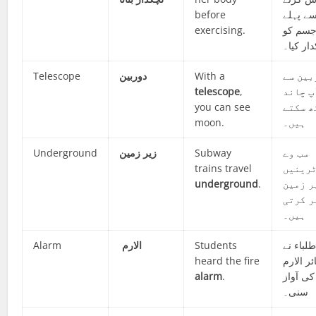
before
ے پہلے
exercising.
 جسم کو
ار کیا۔
Telescope
دوربین
With a
بین سے
telescope
,
پ چاند
you can see
ھ سکتے
moon.
ہیں۔
Underground
زمین
زیر
Subway
سب وے
trains travel
رینیں
underground
.
ر زمین
ر کرتی
ہیں۔
Alarm
الارم
Students
لباء نے
heard the fire
ئر الارم
alarm
.
کی آواز
سنی۔