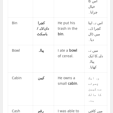
اس کا
خیال
چرایا۔
Bin
کچرا
He put his
اس نے اپنا
دان/ڈبہ/
trash in the
کچرا ڈبے
باسکٹ
bin
.
میں ڈال
دیا۔
Bowl
پیالہ
I ate a
bowl
میں نے
of cereal.
دلیےکا ایک
پیالہ
کھایا۔
Cabin
کیبن
He owns a
وہ ایک
small
cabin
.
چھوٹے
سے کیبن
کا مالک
ہے۔
Cash
رقم
I was able to
میں کافی