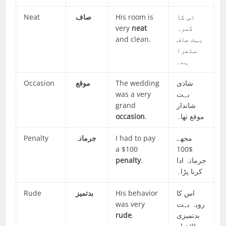
Neat
صاف
His room is
اس کا
very
neat
کمرہ
and clean.
بہت صاف
ستھرا
ہے۔
Occasion
موقع
The wedding
شادی
was a very
بہت
grand
شاندار
occasion
.
موقع تھا۔
Penalty
جرمانہ
I had to pay
مجھے
a $100
$100
penalty
.
جرمانہ ادا
کرنا پڑا۔
Rude
بدتمیز
His behavior
اس کا
was very
رویہ بہت
rude
.
بدتمیزی