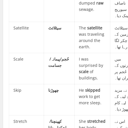
dumped
raw
ناصاف
sewage.
سیوریج
ینک دیا۔
Satellite
سیٹلائٹ
The
satellite
سیٹلائٹ
was traveling
مین کے
around the
چکر لگا
earth.
رہا تھا۔
Scale
حُجم/پیمانہ/
I was
میں
جسامت
surprised by
توں کے
scale
of
حُجم پر
buildings.
ان تھا۔
Skip
چھوڑنا
He
skipped
ے مزید
work to get
د لینے کے
more sleep.
لیے کام
وڑ دیا۔
Stretch
کھینچنا/
She
stretched
اس نے
لچکدار بنانا
her body
ش کرنے