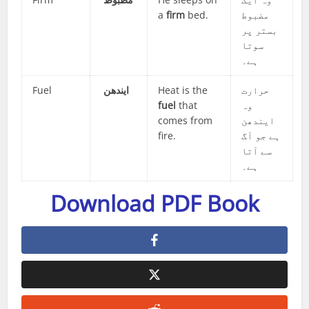
a
firm
bed.
مضبوط
بستر پر
سوتا
ہے۔
Fuel
ایندھن
Heat is the
حرارت
fuel
that
وہ
comes from
ایندھن
fire.
ہے جو آگ
سے آتا
ہے۔
Download PDF Book