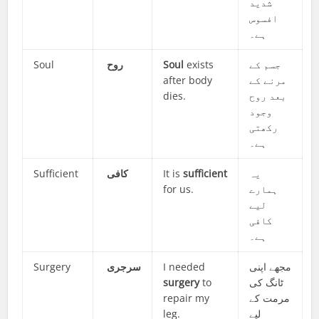
شدید
افسوس
ہے۔
Soul
روح
Soul
exists
جسم کے
after body
مرنے کے
dies.
بعد روح
وجود
رکھتی
ہے۔
Sufficient
کافی
It is
sufficient
یہ
for us.
ہمارے
لیے
کافی
ہے۔
Surgery
سرجری
I needed
مجھے اپنی
surgery
to
ٹانگ کی
repair my
مرمت کے
leg.
لیے