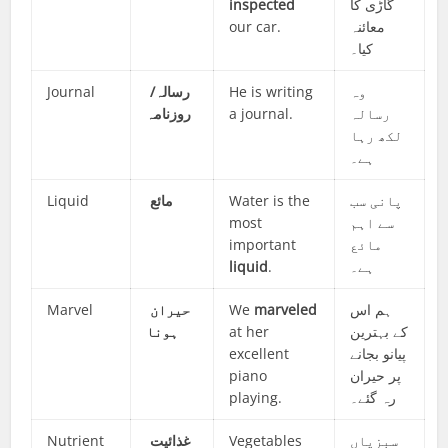
inspected
گاڑی کا
our car.
معائنہ
کیا۔
Journal
رسالہ/
He is writing
وہ
روزنامہ
a journal.
رسالہ
لکھ رہا
ہے۔
Liquid
مائع
Water is the
پانی سب
most
سے اہم
important
مائع
liquid
.
ہے۔
Marvel
حیران
We
marveled
ہم اس
ہونا
at her
کے بہترین
excellent
پیانو بجانے
piano
پر حیران
playing.
رہ گئے۔
Nutrient
غذائیت
Vegetables
سبزیاں