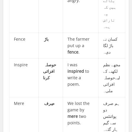
angry.
بتاتے
ہیں کہ
وہ
ناراض
ہے۔
Fence
باڑ
The farmer
کسان نے
put up a
باڑ لگا
fence
.
دی۔
Inspire
حوصلہ
I was
مجھے نظم
افزائی
inspired
to
لکھنے کے
کرنا
write a
لیےحوصلہ
poem.
افزائی
ملی۔
Mere
صِرف
We lost the
ہم صرف
game by
دو
mere
two
پوائنٹس
points.
سے گیم
ہار گئے۔