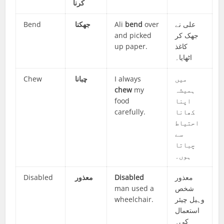
کرنا
Bend
جھکنا
Ali
bend
over
علی نے
and picked
جھک کر
up paper.
کاغذ
اٹھایا۔
Chew
چبانا
I always
میں
chew
my
ہمیشہ
food
اپنا
carefully.
کھانا
احتیاط
سے
چباتا
ہوں۔
Disabled
معذور
Disabled
معذور
man used a
شخص
wheelchair.
وہیل چیئر
استعمال
کی۔