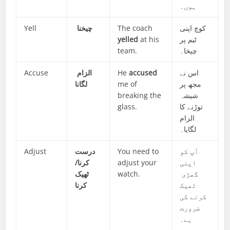
ہوں۔
Yell
چیخنا
The coach
کوچ اپنی
yelled
at his
ٹیم پر
team.
چیخا۔
Accuse
الزام
He
accused
اس نے
لگانا
me of
مجھ پر
breaking the
شیشہ
glass.
توڑنے کا
الزام
لگایا۔
Adjust
درست
You need to
آپ کو
کرنا/
adjust your
اپنی
ٹھیک
watch.
گھڑی
ٹھیک
کرنا
کرنے کی
ضرورت
ہے۔