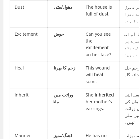
Dust
دھول/مٹی
The house is
ر دھول
full of
dust
.
ے بھرا
وا ہے۔
Excitement
جوش
Can you see
 آپ اس
the
ہرے پر
excitement
ش دیکھ
on her face?
ے ہیں؟
Heal
زخم کا بھرنا
This wound
زخم جلد
will
heal
جائے گا۔
soon.
Inherit
میں
وراثت
She
inherited
سے اپنی
ملنا
her mother’s
ماں کی
earrings.
اں وراثت
یں ملی
تھیں۔
Manner
ڈھنگ/تمیز
He has no
ے بولنے