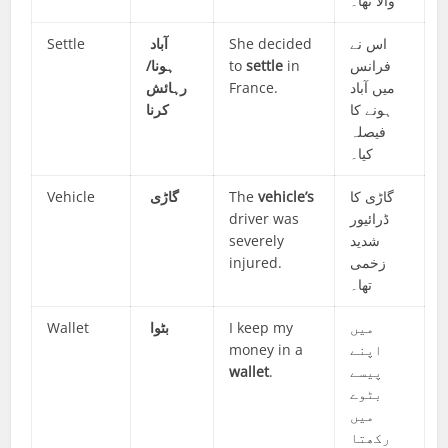
والا تھا۔
Settle
آباد
She decided
اس نے
ہونا/
to
settle
in
فرانس
رہائش
France.
میں آباد
ہونے کا
کرنا
فیصلہ
کیا۔
Vehicle
گاڑی
The
vehicle’s
گاڑی کا
driver was
ڈرائیور
severely
شدید
injured.
زخمی
تھا۔
Wallet
بٹوا
I keep my
میں
money in a
اپنے
wallet
.
پیسے
بٹوے
میں
رکھتا