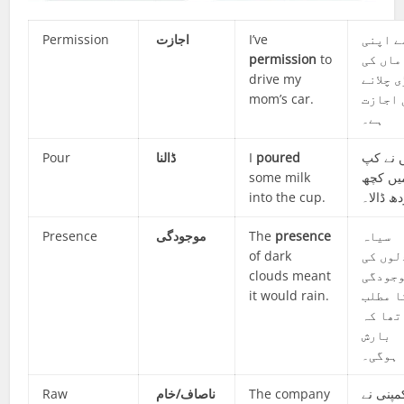
Permission
اجازت
I’ve
ے اپنی
permission
to
ماں کی
drive my
 چلانے
mom’s car.
 اجازت
ہے۔
Pour
ڈالنا
I
poured
 نے کپ
some milk
یں کچھ
into the cup.
ھ ڈالا۔
Presence
موجودگی
The
presence
سیاہ
of dark
لوں کی
clouds meant
جودگی
it would rain.
ا مطلب
تھا کہ
بارش
ہوگی۔
Raw
ناصاف/خام
The company
مپنی نے