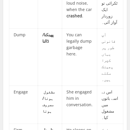
loud noise,
ٹکرائی تو
when the car
ایک
crashed
.
زوردار
آواز آئی۔
Dump
پھینکنا/
You can
آپ
ڈالنا
legally dump
قانونی
garbage
طور پر
here.
یہاں
کچرا
پھینک
سکتے
ہیں۔
Engage
مشغول
She engaged
اس نے
ہونا/
him in
اسے باتوں
مصروف
conversation.
میں
مشغول
ہونا
کیا۔
Firm
مظبوط
He sleeps on
وہ ایک