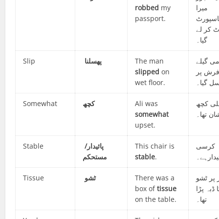
robbed
my
میرا
passport.
اسپورٹ
ٹ کر لے
گیا۔
Slip
پھسلنا
The man
می گیلے
slipped
on
رش پر
wet floor.
سل گیا۔
Somewhat
کچھ
Ali was
لی کچھ
somewhat
ان تھا۔
upset.
Stable
پائیدار/
This chair is
 کرسی
مستحکم
stable
.
ئیدارہے۔
Tissue
ٹشو
There was a
 پر ٹشو
box of
tissue
 ڈبہ پڑا
on the table.
تھا۔