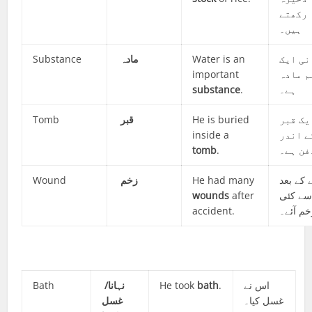
رکھتے
ہیں۔
Substance
مادہ
Water is an
نی ایک
important
م مادہ
substance
.
ہے۔
Tomb
قبر
He is buried
یک قبر
inside a
ے اندر
tomb
.
فن ہے۔
Wound
زخم
He had many
 کے بعد
wounds
after
سے کئی
accident.
خم آئے۔
Bath
نہانا/
He took
bath
.
اس نے
غسل کیا۔
غسل