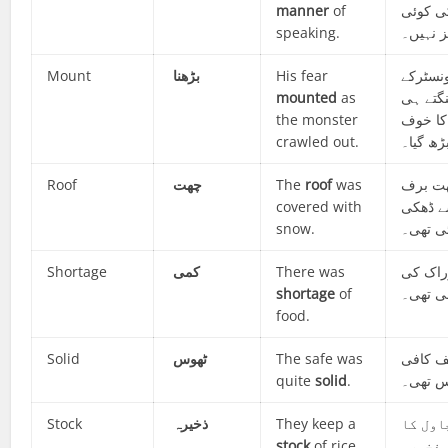
manner
of
ی کوئی
speaking.
ز نہیں۔
Mount
بڑھنا
His fear
نسٹرکے
mounted
as
نگتے ہی
the monster
ا خوف
crawled out.
ڑھ گیا۔
Roof
چھت
The
roof
was
ت برف
covered with
 ڈھکی
snow.
ی تھی۔
Shortage
کمی
There was
اک کی
shortage
of
ی تھی۔
food.
Solid
ٹھوس
The safe was
 کافی
quite
solid
.
س تھی۔
Stock
ذخیرہ
They keep a
اول کا
stock
of rice.
ذخیرہ