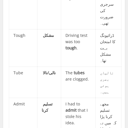
سرجری
کی
ضرورت
تھی۔
Tough
مشکل
Driving test
ڈرائیونگ
was too
کا امتحان
tough
.
بہت
مشکل
تھا۔
Tube
نالی/نالا
The
tubes
نالیاں
are clogged.
بھری
ہوئی
ہیں۔
Admit
تسلیم
I had to
مجھے
کرنا
admit
that I
تسلیم
stole his
کرنا پڑا
idea.
کہ میں نے