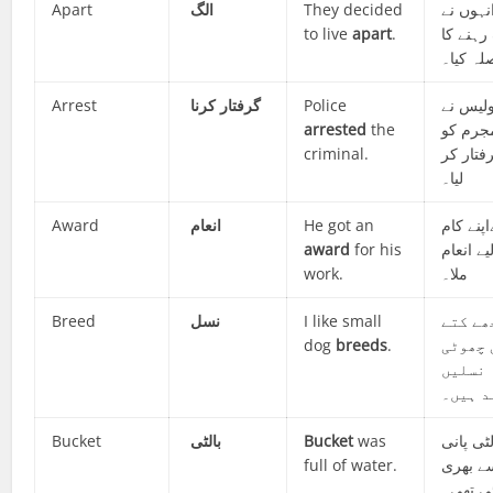
Apart
الگ
They decided
نہوں نے
to live
apart
.
رہنے کا
لہ کیا۔
Arrest
گرفتار کرنا
Police
ولیس نے
arrested
the
جرم کو
criminal.
فتار کر
لیا۔
Award
انعام
He got an
پنے کام
award
for his
یے انعام
work.
ملا۔
Breed
نسل
I like small
ھے کتے
dog
breeds
.
 چھوٹی
نسلیں
د ہیں۔
Bucket
بالٹی
Bucket
was
لٹی پانی
full of water.
ے بھری
ی تھی۔