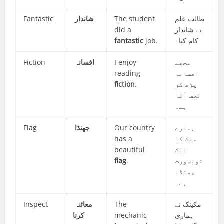
Fantastic
شاندار
The student
طالب علم
did a
نے شاندار
fantastic
job.
کام کیا۔
Fiction
افسانہ
I enjoy
مجھے
reading
افسانہ
fiction
.
پڑھ کر
لطف آتا
ہے۔
Flag
جھنڈا
Our country
ہمارے
has a
ملک کا
beautiful
ایک
flag
.
خوبصورت
جھنڈا
ہے۔
Inspect
معائنہ
The
مکینک نے
کرنا
mechanic
ہماری