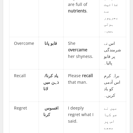
are full of
غذائیت
nutrients
.
سے
بھرپور
ہوتی
ہیں۔
Overcome
قابو پانا
She
اس نے
overcame
شرمندگی
her shyness.
پر قابو
پالیا۔
Recall
یاد کرنا/
Please
recall
براہ کرم
ذہن میں
that man.
اس آدمی
کو یاد
لانا
کریں۔
Regret
افسوس
I deeply
میں نے
کرنا
regret what I
جو کہا
said.
اس پر
مجھے