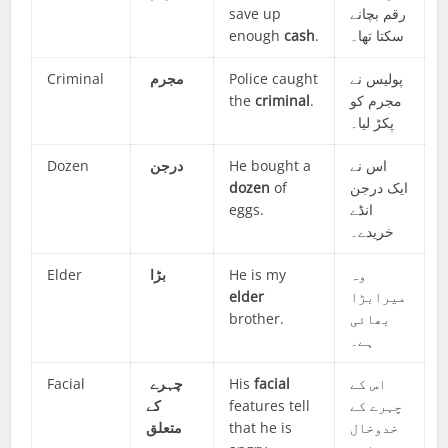
save up
رقم بچانے
enough
cash
.
سکتا تھا۔
Criminal
مجرم
Police caught
پولیس نے
the
criminal
.
مجرم کو
پکڑ لیا۔
Dozen
درجن
He bought a
اس نے
dozen
of
ایک درجن
eggs.
انڈے
خریدے۔
Elder
بڑا
He is my
وہ
elder
میرابڑا
brother.
بھائی
ہے۔
Facial
چہرے
His
facial
اس کے
کے
features tell
چہرے کے
متعلق
that he is
خدوخال