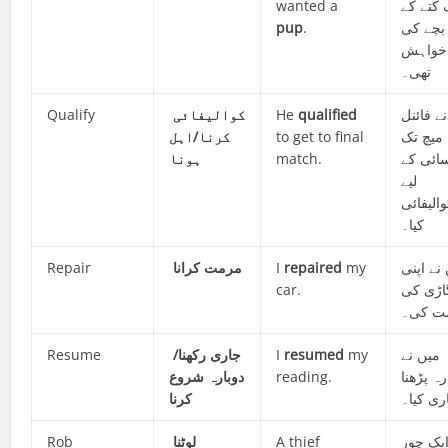
wanted a
 کتے کے
pup
.
بچے کی
خواہش
تھی۔
Qualify
کوالیفائی
He
qualified
ے فائنل
کرنا/اہل
to get to final
میچ تک
ہونا
match.
ائی کے
لیے
الیفائی
کیا۔
Repair
مرمت کرانا
I
repaired
my
نے اپنی
car.
اڑی کی
ت کی۔
Resume
جاری رکھنا/
I
resumed
my
میں نے
شروع
دوبارہ
reading.
رہ پڑھنا
ری کیا۔
کرنا
Rob
لوٹنا
A thief
یک چور