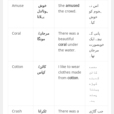
Amuse
خوش
She
amused
اس نے
ہونا/دل
the crowd.
ہجوم کو
خوش
بہلانا
کیا۔
Coral
مرجان/
There was a
پانی کے
مونگا
beautiful
نیچے ایک
coral
under
خوبصورت
the water.
مرجان
تھا۔
Cotton
کاٹن/
I like to wear
مجھے
کپاس
clothes made
کاٹن
from
cotton
.
کےبنے
کپڑے
پہننا
پسند
ہے۔
Crash
ٹکرانا
There was a
جب گاڑی