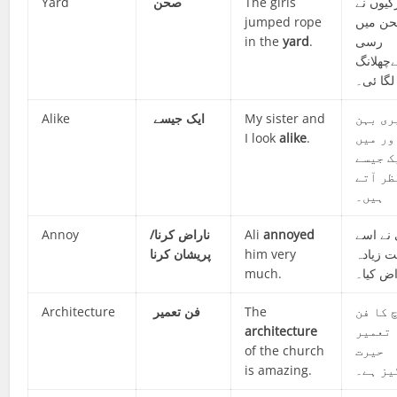
Yard
صحن
The girls
کیوں نے
jumped rope
ن میں
in the
yard
.
رسی
چھلانگ
لگا ئی۔
Alike
ایک جیسے
My sister and
ری بہن
I look
alike
.
ور میں
ک جیسے
ظر آتے
ہیں۔
Annoy
ناراض کرنا/
Ali
annoyed
نے اسے
پریشان کرنا
him very
ت زیادہ
much.
اض کیا۔
Architecture
فن تعمیر
The
 کا فن
architecture
تعمیر
of the church
حیرت
is amazing.
یز ہے۔