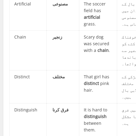
Artificial
مصنوعی
The soccer
بال کے
field has
ان میں
artificial
صنوعی
grass.
اس ہے۔
Chain
زنجیر
Scary dog
وفناک
was secured
کتے کو
with a
chain
.
جیر سے
اندھا
اتھا۔
Distinct
مختلف
That girl has
ڑکی کے
distinct
pink
مختلف
hair.
ابی بال
ہیں۔
Distinguish
فرق کرنا
It is hard to
یں فرق
distinguish
ا مشکل
between
ہے۔
them.