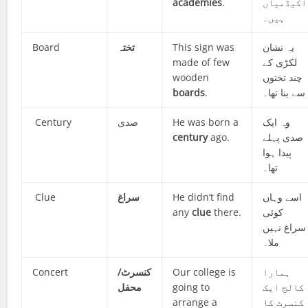
academies
.
اکیڈمیاں
ہیں۔
Board
تختہ
This sign was
یہ نشان
made of few
لکڑی کے
wooden
چند تختوں
boards
.
سے بنا تھا۔
Century
صدی
He was born a
وہ ایک
century
ago.
صدی پہلے
پیدا ہوا
تھا۔
Clue
سراغ
He didn’t find
اسے وہاں
any
clue
there.
کوئی
سراغ نہیں
ملا۔
Concert
کنسرٹ/
Our college is
ہمارا
محفل
going to
کالج ایک
arrange a
کنسرٹ کا