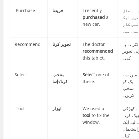
Purchase
خریدنا
I recently
 نے حال
purchased
a
میں ایک
new car.
نئی کار
دی ہے۔
Recommend
تجویز کرنا
The doctor
کٹر نے یہ
recommended
ی تجویز
this tablet.
کی۔
Select
منتخب
Select
one of
 میں سے
کرنا/چُننا
these.
ایک کو
منتخب
کریں۔
Tool
اوزار
We used a
ے کھڑکی
tool
to fix the
ھیک کرنے
window.
 لیے ایک
راستعمال
کیا۔