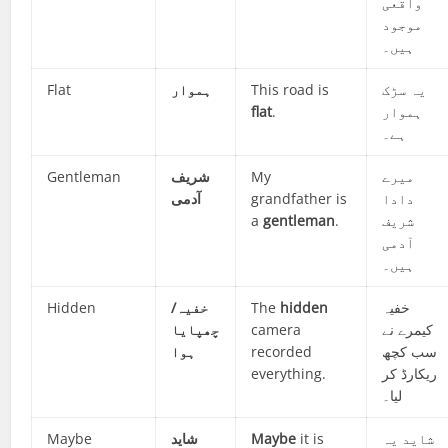
واقعی
موجود
ہیں۔
Flat
ہموار
This road is
یہ سڑک
flat
.
ہموار
ہے۔
Gentleman
شریف
My
میرے
آدمی
grandfather is
دادا
a
gentleman
.
شریف
آدمی
ہیں۔
Hidden
خفیہ/
The
hidden
خفیہ
چھپایا
camera
کیمرے نے
ہوا
recorded
سب کچھ
everything.
ریکارڈ کر
لیا۔
Maybe
شاید
Maybe
it is
شاید یہ