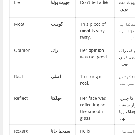
Lie
جھوٹ بولنا
Don’t tell a
lie
.
ھوٹ مت
بولو۔
Meat
گوشت
This piece of
ت کا یہ
meat
is very
کڑا بہت
tasty.
ذیذ ہے۔
Opinion
رائے
Her
opinion
کی رائے
was not good.
ھی نہیں
تھی۔
Real
اصلی
This ring is
نگوٹھی
real
.
صلی ہے۔
Reflect
جھلکنا
Her face was
کا چہرہ
reflecting
on
ار شیشے
the smooth
جھلک رہا
glass.
تھا۔
Regard
سمجھا جانا
He is
اسے عام