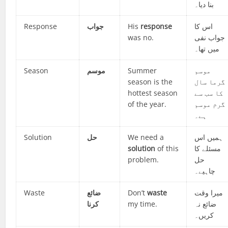
بنا دیا۔
Response
جواب
His
response
اس کا
was no.
جواب نفی
میں تھا۔
Season
موسم
Summer
موسم
season is the
گرما سال
hottest season
کا سب سے
of the year.
گرم موسم
ہے۔
Solution
حل
We need a
ہمیں اس
solution
of this
مسئلے کا
problem.
حل
چاہیے۔
Waste
ضائع
Don’t
waste
میرا وقت
کرنا
my time.
ضائع نہ
کریں۔