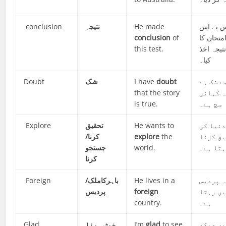
conclusion
نتیجہ
He made
 نے اس
conclusion
of
متحان کا
this test.
تیجہ اخذ
کیا۔
Doubt
شک
I have
doubt
ے شک ہے
that the story
ہ کہانی
is true.
سچ ہے۔
Explore
تحقیق
He wants to
دنیا کی
/
کرنا
explore
the
ق کرنا
جستجو
world.
تا ہے۔
کرنا
Foreign
باہرکاملک/
He lives in a
ہ پردیس
پردیس
foreign
یں رہتا
country.
ہے۔
Glad
خوش ہونا
I’m
glad
to see
ں دیکھ