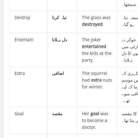
سمجھا۔
Destroy
تباہ کرنا
The glass was
شہ تباہ
destroyed
.
ہو گیا۔
Entertain
دل بہلانا
The Joker
جوکر نے
entertained
ارٹی میں
the kids at the
وں کا دل
party.
Extra
اضافی
The squirrel
لہری کے
had
extra
nuts
س موسم
for winter.
ا کے لیے
فی میوے
تھے۔
Goal
مقصد
Her
goal
was
کا مقصد
to become a
 بننا تھا۔
doctor.