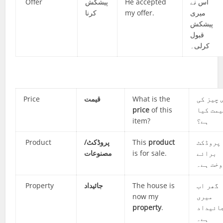
Offer
پیشکش
He accepted
اس نے
کرنا
my offer.
میری
پیشکش
قبول
کرلی۔
Price
قیمت
What is the
 چیز کی
price
of this
یمت کیا
item?
ہے؟
Product
پروڈکٹ/
This
product
پروڈکٹ
مصنوعات
is for sale.
برائے
خت ہے۔
Property
جائیداد
The house is
گھر اب
now my
میری
property
.
ائیداد
ہے۔