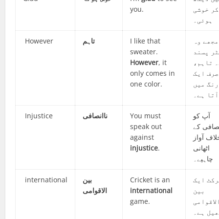
you.
کر خوشی
ہوئی۔
However
تاہم
I like that
مجھے وہ
sweater.
ر پسند
However
, it
۔ تاہم
only comes in
صرف ایک
one color.
رنگ میں
آتا ہے۔
Injustice
ناانصافی
You must
آپ کو
speak out
نصافی کے
against
لاف آواز
injustice
.
اٹھانی
چاہیے۔
international
بین
Cricket is an
رکٹ ایک
الاقوامی
international
بین
game.
لاقوامی
ھیل ہے۔