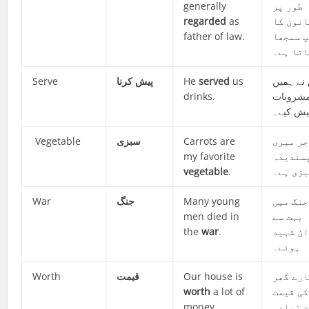
generally
طور پر
regarded
as
انون کا
father of law.
 سمجھا
اتا ہے۔
Serve
پیش کرنا
He
served
us
نے ہمیں
drinks.
شروبات
یش کیے۔
Vegetable
سبزی
Carrots are
ر میری
my favorite
سندیدہ
vegetable
.
بزی ہے۔
War
جنگ
Many young
جنگ میں
men died in
بہت سے
the
war
.
ن شہید
ہوئے۔
Worth
قیمت
Our house is
رے گھر
worth
a lot of
کی قیمت
money.
 زیادہ