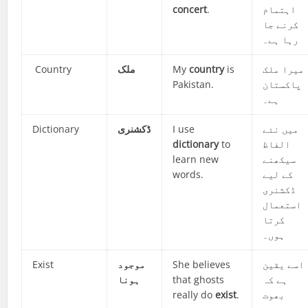
concert
.
اہتمام
کرنے جا
رہا ہے۔
Country
ملک
My
country
is
میرا ملک
Pakistan.
پاکستان
ہے۔
Dictionary
ڈکشنری
I use
میں نئے
dictionary
to
الفاظ
learn new
سیکھنے
words.
کے لیے
ڈکشنری
استعمال
کرتا
ہوں۔
Exist
موجود
She believes
اسے یقین
ہونا
that ghosts
ہے کہ
really do
exist
.
بھوت