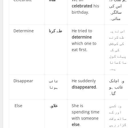
celebrated
his
اس کی
birthday.
سالگرہ
منائی۔
Determine
طے کرنا
He tried to
اس نے یہ
determine
طے کرنے
which one to
کی کوشش
eat first.
کی کہ
پہلے کون
سا کھانا
ہے۔
Disappear
غائب
He suddenly
وہ اچانک
ہونا
disappeared
.
غائب ہو
گیا۔
Else
علاوہ
She is
وہ کسی
spending time
اور کے
with someone
ساتھ وقت
else
.
گزار رہی