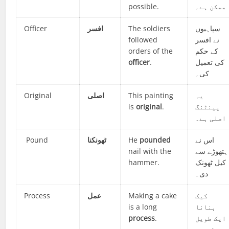
possible.
ممکن ہے۔
Officer
افسر
The soldiers
سپاہیوں
followed
نے افسر
orders of the
کے حکم
officer
.
کی تعمیل
کی۔
Original
اصلی
This painting
یہ
is
original
.
پینٹنگ
اصلی ہے۔
Pound
ٹھونکنا
He
pounded
اس نے
nail with the
ہتھوڑے سے
hammer.
کیل ٹھونک
دی۔
Process
عمل
Making a cake
کیک
is a long
بنانا
process
.
ایک طویل