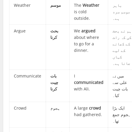
Weather
موسم
The
Weather
باہر
is cold
موسم سرد
outside.
ہے۔
Argue
بحث
We
argued
ہم نے بحث
کرنا
about where
کی کہ رات
to go for a
کے کھانے
dinner.
کے لیے
کہاں
جانا ہے۔
Communicate
بات
I
میں نے
چیت
communicated
علی سے
کرنا
with Ali.
بات چیت
کیا۔
Crowd
ہجوم
A large
crowd
ایک بڑا
had gathered.
ہجوم جمع
تھا۔