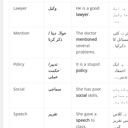
Lawyer
وکیل
He is a good
وہ ایک
lawyer
.
ا وکیل
ہے۔
Mention
حوالہ دینا /
The doctor
ر نے کئی
ذکر کرنا
mentioned
سائل کا
several
ذکرکیا۔
problems.
Policy
تدبیر/
It is a stupid
یہ ایک
حکمت
policy
.
احمقانہ
تدبیرہے۔
عملی
Social
سماجی
She has poor
 کے پاس
social
skills.
م سماجی
رت ہے۔
Speech
تقریر
She gave a
نے کلاس
speech
to
یں تقریر
class.
کی۔