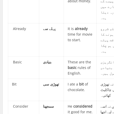
about money.
پیسے کے
ارے میں
ہ دیتا
ہے۔
Already
پہلے سے
It is
already
لم شروع
time for movie
ہونے کا
to start.
قت پہلے
 ہو چکا
ہے۔
Basic
بنیادی
These are the
نگریزی
basic
rules of
بنیادی
English.
ل ہیں۔
Bit
تھوڑی سی
I ate a
bit
of
نے تھوڑی
chocolate.
چاکلیٹ
کھائی۔
Consider
سمجھنا
He
considered
 نے اسے
it good for me.
 لیے اچھا