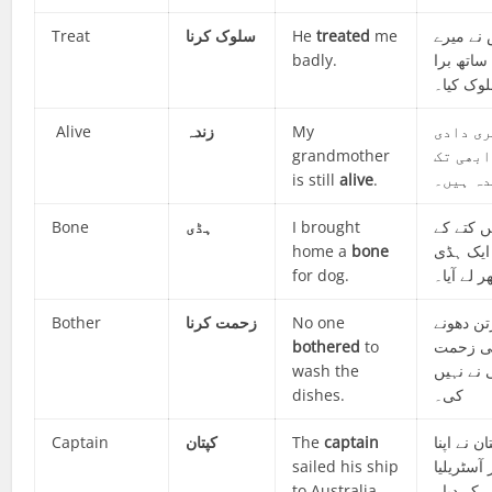
Treat
سلوک کرنا
He
treated
me
نے میرے
badly.
ساتھ برا
وک کیا۔
Alive
زندہ
My
ی دادی
grandmother
ابھی تک
is still
alive
.
ہ ہیں۔
Bone
ہڈی
I brought
ں کتے کے
home a
bone
 ایک ہڈی
for dog.
ر لے آیا۔
Bother
زحمت کرنا
No one
تن دھونے
bothered
to
ی زحمت
wash the
نے نہیں
dishes.
کی۔
Captain
کپتان
The
captain
ان نے اپنا
sailed his ship
آسٹریلیا
to Australia.
ہ کر دیا۔