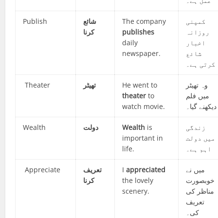
عمل ہے۔
Publish
شائع
The company
کمپنی
کرنا
publishes
روزانہ
daily
اخبار
newspaper.
شائع
کرتی ہے۔
Theater
تھیٹر
He went to
وہ تھیٹر
theater
to
میں فلم
watch movie.
دیکھنے گیا۔
Wealth
دولت
Wealth
is
زندگی
important in
میں دولت
life.
اہم ہے۔
Appreciate
تعریف
I
appreciated
میں نے
کرنا
the lovely
خوبصورت
scenery.
مناظر کی
تعریف
کی۔