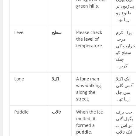
green
hills
.
پہاڑیوں پر
طلوع ہو
رہا تھا۔
Level
سطح
Please check
براہ کرم
the
level
of
درجہ
temperature.
حرارت کی
سطح کو
چیک
کریں۔
Lone
اکیلا
A
lone
man
ایک اکیلا
was walking
آدمی گلی
along the
میں چل
street.
رہا تھا۔
Puddle
تالاب
When the ice
جب برف
melted, it
پگھل گئی
formed a
تو اس نے
puddle
.
ایک تالاب