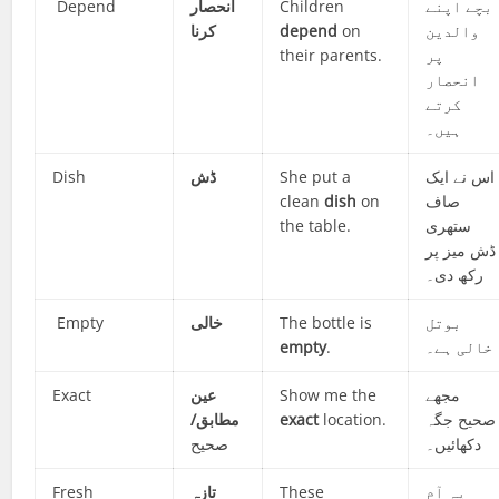
Depend
انحصار
Children
بچے اپنے
کرنا
depend
on
والدین
their parents.
پر
انحصار
کرتے
ہیں۔
Dish
ڈش
She put a
اس نے ایک
clean
dish
on
صاف
the table.
ستھری
ڈش میز پر
رکھ دی۔
Empty
خالی
The bottle is
بوتل
empty
.
خالی ہے۔
Exact
عین
Show me the
مجھے
مطابق/
exact
location.
صحیح جگہ
دکھائیں۔
صحیح
Fresh
تازہ
These
یہ آم