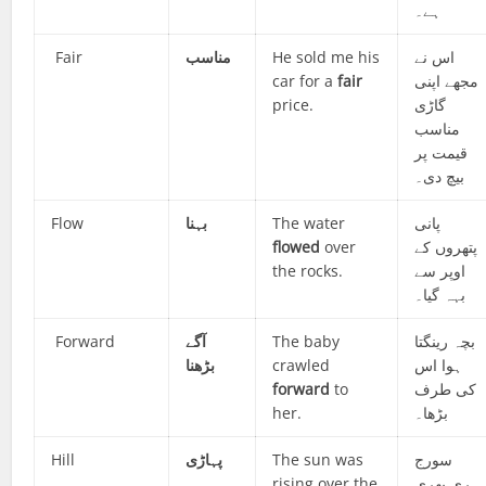
ہے۔
Fair
مناسب
He sold me his
اس نے
car for a
fair
مجھے اپنی
price.
گاڑی
مناسب
قیمت پر
بیچ دی۔
Flow
بہنا
The water
پانی
flowed
over
پتھروں کے
the rocks.
اوپر سے
بہہ گیا۔
Forward
آگے
The baby
بچہ رینگتا
بڑھنا
crawled
ہوا اس
forward
to
کی طرف
her.
بڑھا۔
Hill
پہاڑی
The sun was
سورج
rising over the
ہری بھری