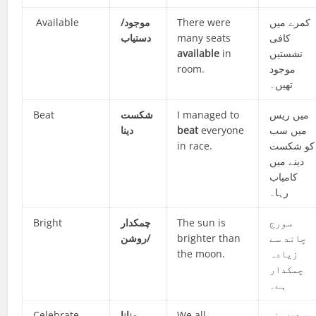
Available
موجود/
There were
کمرے میں
دستیاب
many seats
کافی
available
in
نشستیں
room.
موجود
تھیں۔
Beat
شکست
I managed to
میں ریس
دینا
beat
everyone
میں سب
in race.
کو شکست
دینے میں
کامیاب
رہا۔
Bright
چمکدار
The sun is
سورج
روشن
/
brighter than
چاند سے
the moon.
زیادہ
چمکدار
ہے۔
Celebrate
منانا
We all
ہم سب نے